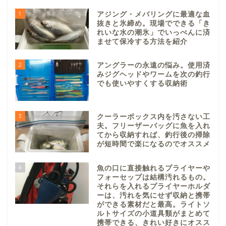
1
アジング・メバリングに最適な血
抜きと氷締め。現場でできる「き
れいな水の潮氷」でいっぺんに済
ませて保冷する方法を紹介
2
アングラーの永遠の悩み。使用済
みジグヘッドやワームを次の釣行
でも使いやすくする収納術
3
クーラーボックス内を汚さない工
夫。フリーザーバッグに魚を入れ
てから収納すれば、釣行後の掃除
が短時間で楽になるのでオススメ
4
魚の口に直接触れるプライヤーや
フォーセップは結構汚れるもの。
それらを入れるプライヤーホルダ
ーは、汚れを気にせず収納と携帯
ができる素材だと最高。ライトソ
ルトサイズの小道具類がまとめて
携帯できる、きれい好きにオスス