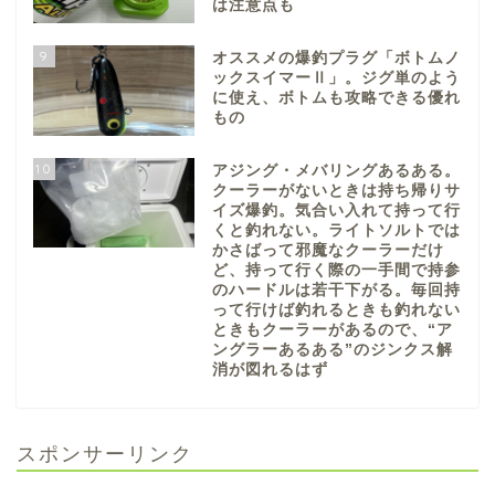
は注意点も
9
オススメの爆釣プラグ「ボトムノ
ックスイマーⅡ」。ジグ単のよう
に使え、ボトムも攻略できる優れ
もの
10
アジング・メバリングあるある。
クーラーがないときは持ち帰りサ
イズ爆釣。気合い入れて持って行
くと釣れない。ライトソルトでは
かさばって邪魔なクーラーだけ
ど、持って行く際の一手間で持参
のハードルは若干下がる。毎回持
って行けば釣れるときも釣れない
ときもクーラーがあるので、“ア
ングラーあるある”のジンクス解
消が図れるはず
スポンサーリンク