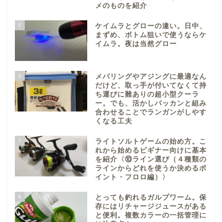
メのものを紹介
5
ケイムラとグローの違い。日中、
まずめ、ボトム狙いで使うならケ
イムラ。夜は当然グロー
6
メバリングやアジングに最適なん
だけど、取っ手が付いてなくて持
ち運びに難ありの超小型クーラ
ー。でも、活かしバッカンと組み
合わせることでランガンがしやす
くなる工夫
7
ライトソルトゲームの始め方。こ
れから始めるビギナー向けに基本
を紹介〈⑩ライン選び（４種類の
ラインからどれを使うか決めるポ
イント・フロロ編）〉
8
とっても釣れるガルプワーム。保
存にはリチャージジュースがある
と便利。複数カラーの一括管理に