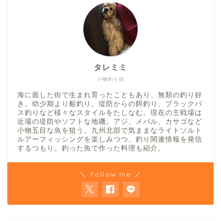
タレミミ
小物釣り師
海に面した街で生まれ育ったこともあり、無類の釣り好
き。幼少期より船釣り、堤防からの餌釣り、ブラックバ
ス釣りなど様々なスタイルをたしなむ。現在の主戦場は
近場の堤防やソフトな地磯。アジ、メバル、カサゴなど
小物五目な魚を狙う。九州北部で気ままなライトソルト
ルアーフィッシングを楽しみつつ、釣り関連情報を発信
するつもり。釣った魚で作った料理も紹介。
＼ Follow me ／