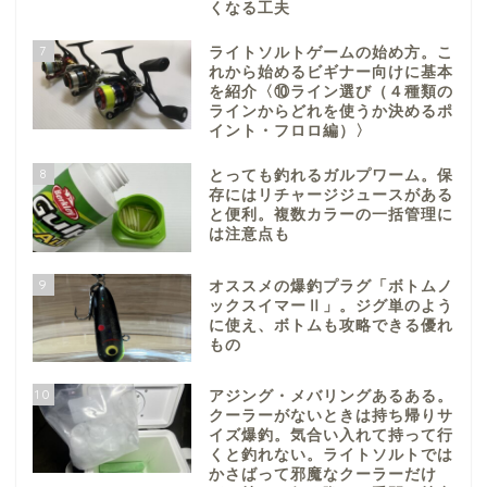
くなる工夫
7
ライトソルトゲームの始め方。こ
れから始めるビギナー向けに基本
を紹介〈⑩ライン選び（４種類の
ラインからどれを使うか決めるポ
イント・フロロ編）〉
8
とっても釣れるガルプワーム。保
存にはリチャージジュースがある
と便利。複数カラーの一括管理に
は注意点も
9
オススメの爆釣プラグ「ボトムノ
ックスイマーⅡ」。ジグ単のよう
に使え、ボトムも攻略できる優れ
もの
10
アジング・メバリングあるある。
クーラーがないときは持ち帰りサ
イズ爆釣。気合い入れて持って行
くと釣れない。ライトソルトでは
かさばって邪魔なクーラーだけ