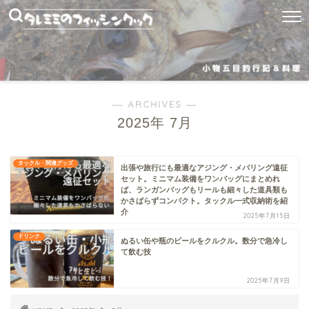
― ARCHIVES ―
2025年 7月
タックル・関連グッズ
出張や旅行にも最適なアジング・メバリング遠征
セット。ミニマム装備をワンバッグにまとめれ
ば、ランガンバッグもリールも細々した道具類も
かさばらずコンパクト。タックル一式収納術を紹
介
2025年7月15日
ドリンク
ぬるい缶や瓶のビールをクルクル。数分で急冷し
て飲む技
2025年7月9日