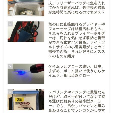
夫。フリーザーバッグに魚を入れ
てから収納すれば、釣行後の掃除
が短時間で楽になるのでオススメ
4
魚の口に直接触れるプライヤーや
フォーセップは結構汚れるもの。
それらを入れるプライヤーホルダ
ーは、汚れを気にせず収納と携帯
ができる素材だと最高。ライトソ
ルトサイズの小道具類がまとめて
携帯できる、きれい好きにオスス
メのものを紹介
5
ケイムラとグローの違い。日中、
まずめ、ボトム狙いで使うならケ
イムラ。夜は当然グロー
6
メバリングやアジングに最適なん
だけど、取っ手が付いてなくて持
ち運びに難ありの超小型クーラ
ー。でも、活かしバッカンと組み
合わせることでランガンがしやす