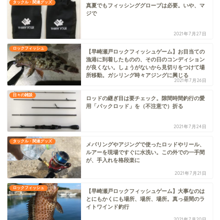
タックル・関連グッズ
真夏でもフィッシンググローブは必要。いや、マ
ジで
2021年7月27日
ロックフィッシュ
【早崎瀬戸ロックフィッシュゲーム】お目当ての
漁港に到着したものの、その日のコンディション
が良くない。しょうがないから見切りをつけて場
所移動。ガシリング時々アジングに興じる
2021年7月26日
日々の雑談
ロッドの継ぎ目は要チェック。隙間時間釣行の愛
用「パックロッド」を（不注意で）折る
2021年7月24日
タックル・関連グッズ
メバリングやアジングで使ったロッドやリール、
ルアーを現場ですぐに水洗い。この外での一手間
が、手入れを格段楽に
2021年7月21日
ロックフィッシュ
【早崎瀬戸ロックフィッシュゲーム】大事なのは
とにもかくにも場所、場所、場所。真っ昼間のラ
イトワインド釣行
2021年7月20日