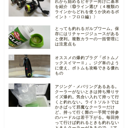
れから始めるビギナー向けに基本
を紹介〈⑩ライン選び（４種類の
ラインからどれを使うか決めるポ
イント・フロロ編）〉
8
とっても釣れるガルプワーム。保
存にはリチャージジュースがある
と便利。複数カラーの一括管理に
は注意点も
9
オススメの爆釣プラグ「ボトムノ
ックスイマーⅡ」。ジグ単のよう
に使え、ボトムも攻略できる優れ
もの
10
アジング・メバリングあるある。
クーラーがないときは持ち帰りサ
イズ爆釣。気合い入れて持って行
くと釣れない。ライトソルトでは
かさばって邪魔なクーラーだけ
ど、持って行く際の一手間で持参
のハードルは若干下がる。毎回持
って行けば釣れるときも釣れない
ときもクーラーがあるので、“ア