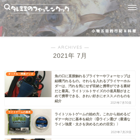
― ARCHIVES ―
2021年 7月
タックル・関連グッズ
魚の口に直接触れるプライヤーやフォーセップは
結構汚れるもの。それらを入れるプライヤーホル
ダーは、汚れを気にせず収納と携帯ができる素材
だと最高。ライトソルトサイズの小道具類がまと
めて携帯できる、きれい好きにオススメのものを
紹介
2021年7月30日
ライトゲームの基本
ライトソルトゲームの始め方。これから始めるビ
ギナー向けに基本を紹介〈⑨ライン選び（最適な
ライン強度・太さを決めるための目安）〉
2021年7月29日