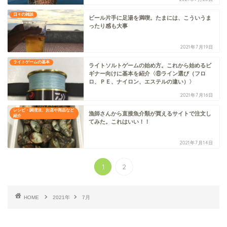
日々の雑談
ビール片手に足湯を満喫。たまには、こういうま
ったり感も大事
2021年7月19日
ライトゲームの基本
ライトソルトゲームの始め方。これから始めるビ
ギナー向けに基本を紹介〈⑧ライン選び（フロ
ロ、ＰＥ、ナイロン、エステルの違い）〉
2021年7月16日
レシピ・調理法、お店や商品など
漁師さんから直接魚介類が買えるサイトで注文し
紹介
てみた。これはいい！！
2021年7月14日
1
2
HOME
2021年
7月