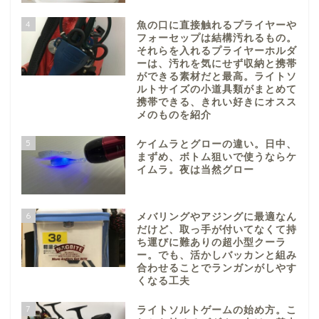
4
魚の口に直接触れるプライヤーや
フォーセップは結構汚れるもの。
それらを入れるプライヤーホルダ
ーは、汚れを気にせず収納と携帯
ができる素材だと最高。ライトソ
ルトサイズの小道具類がまとめて
携帯できる、きれい好きにオスス
メのものを紹介
5
ケイムラとグローの違い。日中、
まずめ、ボトム狙いで使うならケ
イムラ。夜は当然グロー
6
メバリングやアジングに最適なん
だけど、取っ手が付いてなくて持
ち運びに難ありの超小型クーラ
ー。でも、活かしバッカンと組み
合わせることでランガンがしやす
くなる工夫
7
ライトソルトゲームの始め方。こ