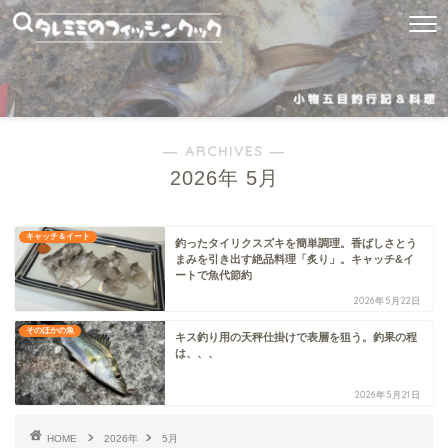
― ARCHIVES ―
2026年 5月
キャッチ＆イート
釣ったタイリクスズキを簡単調理。香ばしさとう
まみを引き出す絶品料理「炙り」。キャッチ&イ
ートで魚代節約
2026年5月22日
そのほかの魚
キス釣り用の天秤仕掛けで表層を狙う。釣果の程
は、、、
2026年5月21日
HOME
2026年
5月