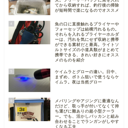
夫。フリーザーバッグに魚を入れ
てから収納すれば、釣行後の掃除
が短時間で楽になるのでオススメ
4
魚の口に直接触れるプライヤーや
フォーセップは結構汚れるもの。
それらを入れるプライヤーホルダ
ーは、汚れを気にせず収納と携帯
ができる素材だと最高。ライトソ
ルトサイズの小道具類がまとめて
携帯できる、きれい好きにオスス
メのものを紹介
5
ケイムラとグローの違い。日中、
まずめ、ボトム狙いで使うならケ
イムラ。夜は当然グロー
6
メバリングやアジングに最適なん
だけど、取っ手が付いてなくて持
ち運びに難ありの超小型クーラ
ー。でも、活かしバッカンと組み
合わせることでランガンがしやす
くなる工夫