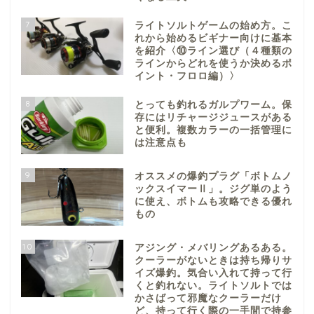
7
ライトソルトゲームの始め方。こ
れから始めるビギナー向けに基本
を紹介〈⑩ライン選び（４種類の
ラインからどれを使うか決めるポ
イント・フロロ編）〉
8
とっても釣れるガルプワーム。保
存にはリチャージジュースがある
と便利。複数カラーの一括管理に
は注意点も
9
オススメの爆釣プラグ「ボトムノ
ックスイマーⅡ」。ジグ単のよう
に使え、ボトムも攻略できる優れ
もの
10
アジング・メバリングあるある。
クーラーがないときは持ち帰りサ
イズ爆釣。気合い入れて持って行
くと釣れない。ライトソルトでは
かさばって邪魔なクーラーだけ
ど、持って行く際の一手間で持参