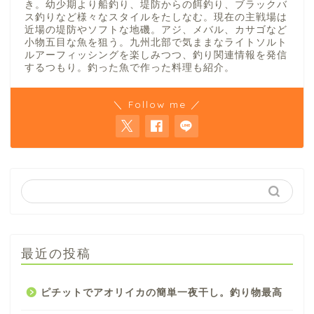
き。幼少期より船釣り、堤防からの餌釣り、ブラックバ
ス釣りなど様々なスタイルをたしなむ。現在の主戦場は
近場の堤防やソフトな地磯。アジ、メバル、カサゴなど
小物五目な魚を狙う。九州北部で気ままなライトソルト
ルアーフィッシングを楽しみつつ、釣り関連情報を発信
するつもり。釣った魚で作った料理も紹介。
＼ Follow me ／
最近の投稿
ピチットでアオリイカの簡単一夜干し。釣り物最高