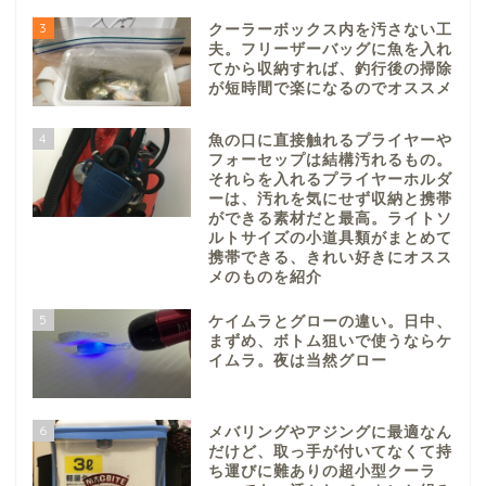
3
クーラーボックス内を汚さない工
夫。フリーザーバッグに魚を入れ
てから収納すれば、釣行後の掃除
が短時間で楽になるのでオススメ
4
魚の口に直接触れるプライヤーや
フォーセップは結構汚れるもの。
それらを入れるプライヤーホルダ
ーは、汚れを気にせず収納と携帯
ができる素材だと最高。ライトソ
ルトサイズの小道具類がまとめて
携帯できる、きれい好きにオスス
メのものを紹介
5
ケイムラとグローの違い。日中、
まずめ、ボトム狙いで使うならケ
イムラ。夜は当然グロー
6
メバリングやアジングに最適なん
だけど、取っ手が付いてなくて持
ち運びに難ありの超小型クーラ