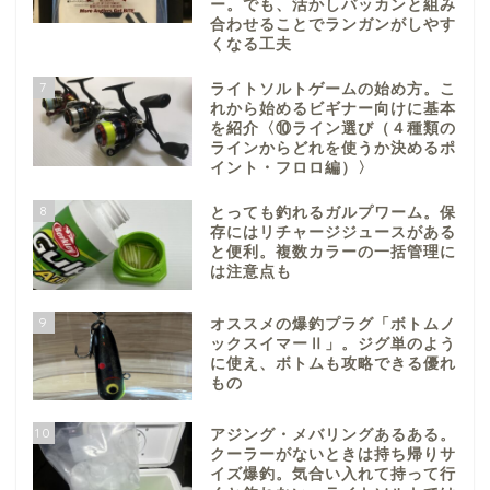
ー。でも、活かしバッカンと組み
合わせることでランガンがしやす
くなる工夫
7
ライトソルトゲームの始め方。こ
れから始めるビギナー向けに基本
を紹介〈⑩ライン選び（４種類の
ラインからどれを使うか決めるポ
イント・フロロ編）〉
8
とっても釣れるガルプワーム。保
存にはリチャージジュースがある
と便利。複数カラーの一括管理に
は注意点も
9
オススメの爆釣プラグ「ボトムノ
ックスイマーⅡ」。ジグ単のよう
に使え、ボトムも攻略できる優れ
もの
10
アジング・メバリングあるある。
クーラーがないときは持ち帰りサ
イズ爆釣。気合い入れて持って行