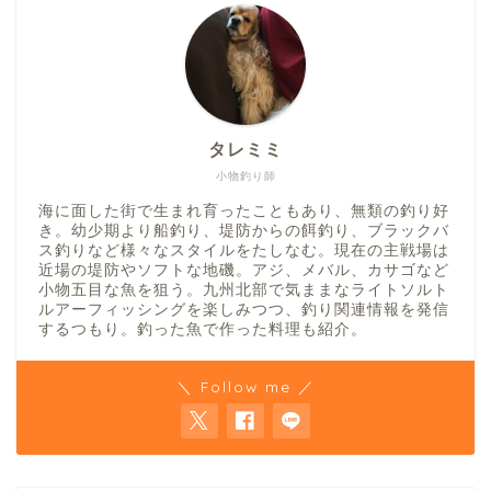
タレミミ
小物釣り師
海に面した街で生まれ育ったこともあり、無類の釣り好
き。幼少期より船釣り、堤防からの餌釣り、ブラックバ
ス釣りなど様々なスタイルをたしなむ。現在の主戦場は
近場の堤防やソフトな地磯。アジ、メバル、カサゴなど
小物五目な魚を狙う。九州北部で気ままなライトソルト
ルアーフィッシングを楽しみつつ、釣り関連情報を発信
するつもり。釣った魚で作った料理も紹介。
＼ Follow me ／