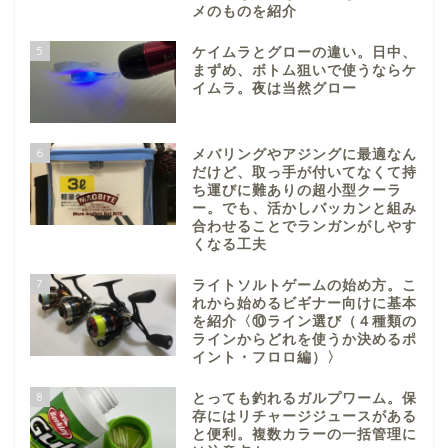
メのものを紹介
5
ケイムラとグローの違い。日中、
まずめ、ボトム狙いで使うならケ
イムラ。夜は当然グロー
6
メバリングやアジングに最適なん
だけど、取っ手が付いてなくて持
ち運びに難ありの超小型クーラ
ー。でも、活かしバッカンと組み
合わせることでランガンがしやす
くなる工夫
7
ライトソルトゲームの始め方。こ
れから始めるビギナー向けに基本
を紹介〈⑩ライン選び（４種類の
ラインからどれを使うか決めるポ
イント・フロロ編）〉
8
とっても釣れるガルプワーム。保
存にはリチャージジュースがある
と便利。複数カラーの一括管理に