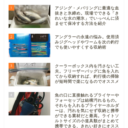
1
アジング・メバリングに最適な血
抜きと氷締め。現場でできる「き
れいな水の潮氷」でいっぺんに済
ませて保冷する方法を紹介
2
アングラーの永遠の悩み。使用済
みジグヘッドやワームを次の釣行
でも使いやすくする収納術
3
クーラーボックス内を汚さない工
夫。フリーザーバッグに魚を入れ
てから収納すれば、釣行後の掃除
が短時間で楽になるのでオススメ
4
魚の口に直接触れるプライヤーや
フォーセップは結構汚れるもの。
それらを入れるプライヤーホルダ
ーは、汚れを気にせず収納と携帯
ができる素材だと最高。ライトソ
ルトサイズの小道具類がまとめて
携帯できる、きれい好きにオスス