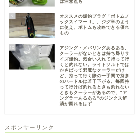
は注意点も
9
オススメの爆釣プラグ「ボトムノ
ックスイマーⅡ」。ジグ単のよう
に使え、ボトムも攻略できる優れ
もの
10
アジング・メバリングあるある。
クーラーがないときは持ち帰りサ
イズ爆釣。気合い入れて持って行
くと釣れない。ライトソルトでは
かさばって邪魔なクーラーだけ
ど、持って行く際の一手間で持参
のハードルは若干下がる。毎回持
って行けば釣れるときも釣れない
ときもクーラーがあるので、“ア
ングラーあるある”のジンクス解
消が図れるはず
スポンサーリンク