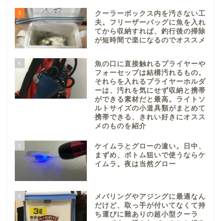
3
クーラーボックス内を汚さない工
夫。フリーザーバッグに魚を入れ
てから収納すれば、釣行後の掃除
が短時間で楽になるのでオススメ
4
魚の口に直接触れるプライヤーや
フォーセップは結構汚れるもの。
それらを入れるプライヤーホルダ
ーは、汚れを気にせず収納と携帯
ができる素材だと最高。ライトソ
ルトサイズの小道具類がまとめて
携帯できる、きれい好きにオスス
メのものを紹介
5
ケイムラとグローの違い。日中、
まずめ、ボトム狙いで使うならケ
イムラ。夜は当然グロー
6
メバリングやアジングに最適なん
だけど、取っ手が付いてなくて持
ち運びに難ありの超小型クーラ