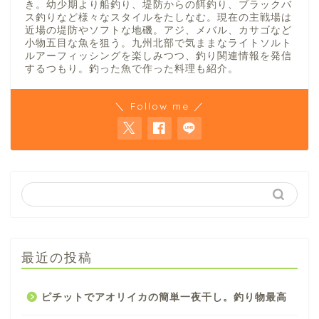
き。幼少期より船釣り、堤防からの餌釣り、ブラックバ
ス釣りなど様々なスタイルをたしなむ。現在の主戦場は
近場の堤防やソフトな地磯。アジ、メバル、カサゴなど
小物五目な魚を狙う。九州北部で気ままなライトソルト
ルアーフィッシングを楽しみつつ、釣り関連情報を発信
するつもり。釣った魚で作った料理も紹介。
＼ Follow me ／
最近の投稿
ピチットでアオリイカの簡単一夜干し。釣り物最高