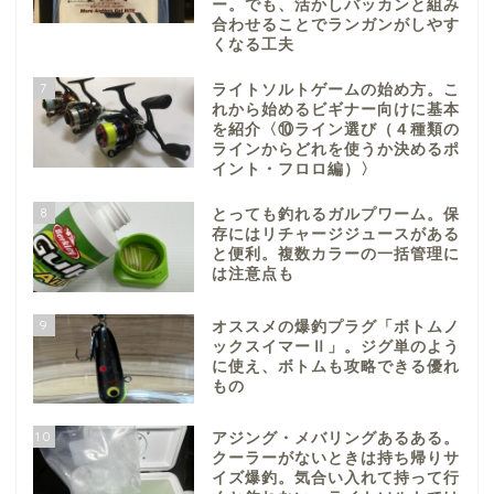
ー。でも、活かしバッカンと組み
合わせることでランガンがしやす
くなる工夫
7
ライトソルトゲームの始め方。こ
れから始めるビギナー向けに基本
を紹介〈⑩ライン選び（４種類の
ラインからどれを使うか決めるポ
イント・フロロ編）〉
8
とっても釣れるガルプワーム。保
存にはリチャージジュースがある
と便利。複数カラーの一括管理に
は注意点も
9
オススメの爆釣プラグ「ボトムノ
ックスイマーⅡ」。ジグ単のよう
に使え、ボトムも攻略できる優れ
もの
10
アジング・メバリングあるある。
クーラーがないときは持ち帰りサ
イズ爆釣。気合い入れて持って行