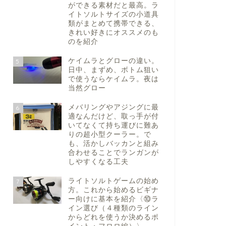
ができる素材だと最高。ラ
イトソルトサイズの小道具
類がまとめて携帯できる、
きれい好きにオススメのも
のを紹介
ケイムラとグローの違い。
5
日中、まずめ、ボトム狙い
で使うならケイムラ。夜は
当然グロー
メバリングやアジングに最
6
適なんだけど、取っ手が付
いてなくて持ち運びに難あ
りの超小型クーラー。で
も、活かしバッカンと組み
合わせることでランガンが
しやすくなる工夫
ライトソルトゲームの始め
7
方。これから始めるビギナ
ー向けに基本を紹介〈⑩ラ
イン選び（４種類のライン
からどれを使うか決めるポ