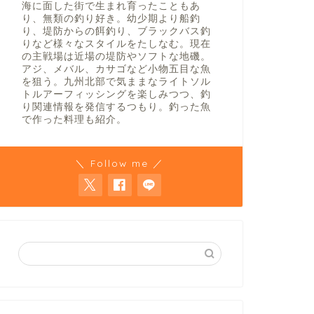
海に面した街で生まれ育ったこともあ
り、無類の釣り好き。幼少期より船釣
り、堤防からの餌釣り、ブラックバス釣
りなど様々なスタイルをたしなむ。現在
の主戦場は近場の堤防やソフトな地磯。
アジ、メバル、カサゴなど小物五目な魚
を狙う。九州北部で気ままなライトソル
トルアーフィッシングを楽しみつつ、釣
り関連情報を発信するつもり。釣った魚
で作った料理も紹介。
＼ Follow me ／