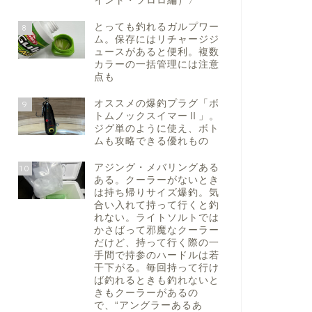
イント・フロロ編）〉
とっても釣れるガルプワー
8
ム。保存にはリチャージジ
ュースがあると便利。複数
カラーの一括管理には注意
点も
オススメの爆釣プラグ「ボ
9
トムノックスイマーⅡ」。
ジグ単のように使え、ボト
ムも攻略できる優れもの
アジング・メバリングある
10
ある。クーラーがないとき
は持ち帰りサイズ爆釣。気
合い入れて持って行くと釣
れない。ライトソルトでは
かさばって邪魔なクーラー
だけど、持って行く際の一
手間で持参のハードルは若
干下がる。毎回持って行け
ば釣れるときも釣れないと
きもクーラーがあるの
で、“アングラーあるあ