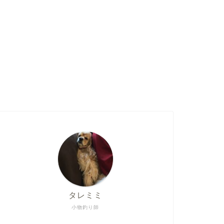
タレミミ
小物釣り師