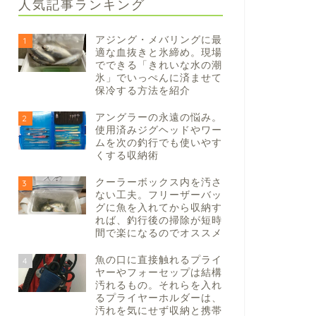
人気記事ランキング
アジング・メバリングに最
1
適な血抜きと氷締め。現場
でできる「きれいな水の潮
氷」でいっぺんに済ませて
保冷する方法を紹介
アングラーの永遠の悩み。
2
使用済みジグヘッドやワー
ムを次の釣行でも使いやす
くする収納術
クーラーボックス内を汚さ
3
ない工夫。フリーザーバッ
グに魚を入れてから収納す
れば、釣行後の掃除が短時
間で楽になるのでオススメ
魚の口に直接触れるプライ
4
ヤーやフォーセップは結構
汚れるもの。それらを入れ
るプライヤーホルダーは、
汚れを気にせず収納と携帯