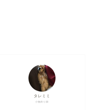
タレミミ
小物釣り師