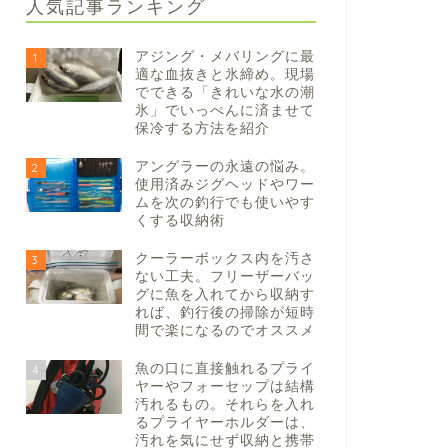
人気記事ランキング
アジング・メバリングに最
1
適な血抜きと氷締め。現場
でできる「きれいな水の潮
氷」でいっぺんに済ませて
保冷する方法を紹介
アングラーの永遠の悩み。
2
使用済みジグヘッドやワー
ムを次の釣行でも使いやす
くする収納術
クーラーボックス内を汚さ
3
ない工夫。フリーザーバッ
グに魚を入れてから収納す
れば、釣行後の掃除が短時
間で楽になるのでオススメ
魚の口に直接触れるプライ
4
ヤーやフォーセップは結構
汚れるもの。それらを入れ
るプライヤーホルダーは、
汚れを気にせず収納と携帯