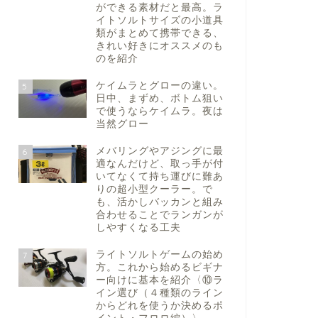
ができる素材だと最高。ラ
イトソルトサイズの小道具
類がまとめて携帯できる、
きれい好きにオススメのも
のを紹介
ケイムラとグローの違い。
5
日中、まずめ、ボトム狙い
で使うならケイムラ。夜は
当然グロー
メバリングやアジングに最
6
適なんだけど、取っ手が付
いてなくて持ち運びに難あ
りの超小型クーラー。で
も、活かしバッカンと組み
合わせることでランガンが
しやすくなる工夫
ライトソルトゲームの始め
7
方。これから始めるビギナ
ー向けに基本を紹介〈⑩ラ
イン選び（４種類のライン
からどれを使うか決めるポ