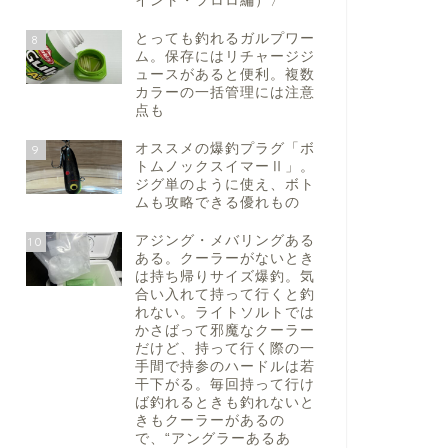
イント・フロロ編）〉
とっても釣れるガルプワー
8
ム。保存にはリチャージジ
ュースがあると便利。複数
カラーの一括管理には注意
点も
オススメの爆釣プラグ「ボ
9
トムノックスイマーⅡ」。
ジグ単のように使え、ボト
ムも攻略できる優れもの
アジング・メバリングある
10
ある。クーラーがないとき
は持ち帰りサイズ爆釣。気
合い入れて持って行くと釣
れない。ライトソルトでは
かさばって邪魔なクーラー
だけど、持って行く際の一
手間で持参のハードルは若
干下がる。毎回持って行け
ば釣れるときも釣れないと
きもクーラーがあるの
で、“アングラーあるあ