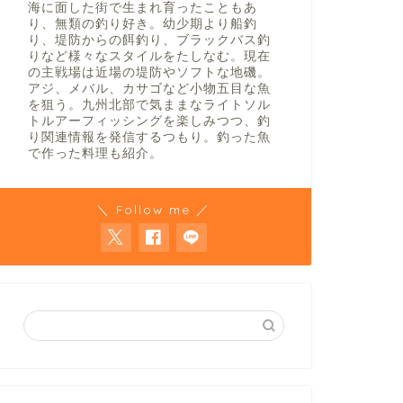
海に面した街で生まれ育ったこともあ
り、無類の釣り好き。幼少期より船釣
り、堤防からの餌釣り、ブラックバス釣
りなど様々なスタイルをたしなむ。現在
の主戦場は近場の堤防やソフトな地磯。
アジ、メバル、カサゴなど小物五目な魚
を狙う。九州北部で気ままなライトソル
トルアーフィッシングを楽しみつつ、釣
り関連情報を発信するつもり。釣った魚
で作った料理も紹介。
＼ Follow me ／