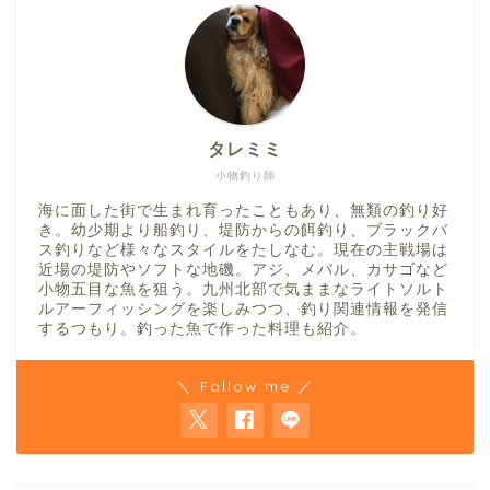
タレミミ
小物釣り師
海に面した街で生まれ育ったこともあり、無類の釣り好
き。幼少期より船釣り、堤防からの餌釣り、ブラックバ
ス釣りなど様々なスタイルをたしなむ。現在の主戦場は
近場の堤防やソフトな地磯。アジ、メバル、カサゴなど
小物五目な魚を狙う。九州北部で気ままなライトソルト
ルアーフィッシングを楽しみつつ、釣り関連情報を発信
するつもり。釣った魚で作った料理も紹介。
＼ Follow me ／