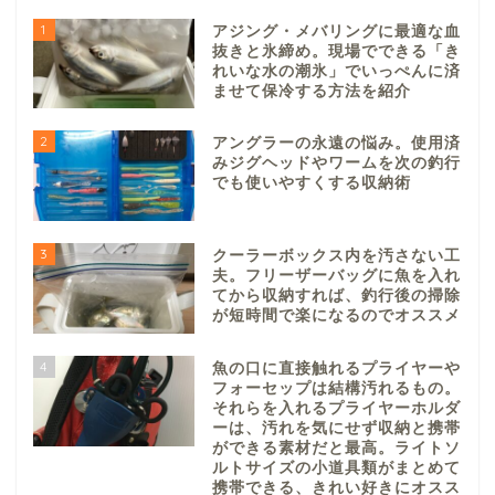
1
アジング・メバリングに最適な血
抜きと氷締め。現場でできる「き
れいな水の潮氷」でいっぺんに済
ませて保冷する方法を紹介
2
アングラーの永遠の悩み。使用済
みジグヘッドやワームを次の釣行
でも使いやすくする収納術
3
クーラーボックス内を汚さない工
夫。フリーザーバッグに魚を入れ
てから収納すれば、釣行後の掃除
が短時間で楽になるのでオススメ
4
魚の口に直接触れるプライヤーや
フォーセップは結構汚れるもの。
それらを入れるプライヤーホルダ
ーは、汚れを気にせず収納と携帯
ができる素材だと最高。ライトソ
ルトサイズの小道具類がまとめて
携帯できる、きれい好きにオスス