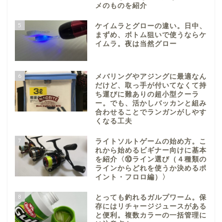
メのものを紹介
5
ケイムラとグローの違い。日中、
まずめ、ボトム狙いで使うならケ
イムラ。夜は当然グロー
6
メバリングやアジングに最適なん
だけど、取っ手が付いてなくて持
ち運びに難ありの超小型クーラ
ー。でも、活かしバッカンと組み
合わせることでランガンがしやす
くなる工夫
7
ライトソルトゲームの始め方。こ
れから始めるビギナー向けに基本
を紹介〈⑩ライン選び（４種類の
ラインからどれを使うか決めるポ
イント・フロロ編）〉
8
とっても釣れるガルプワーム。保
存にはリチャージジュースがある
と便利。複数カラーの一括管理に