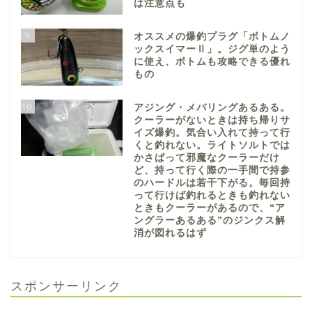
は注意点も
9
オススメの爆釣プラグ「ボトムノ
ックスイマーⅡ」。ジグ単のよう
に使え、ボトムも攻略できる優れ
もの
10
アジング・メバリングあるある。
クーラーがないときは持ち帰りサ
イズ爆釣。気合い入れて持って行
くと釣れない。ライトソルトでは
かさばって邪魔なクーラーだけ
ど、持って行く際の一手間で持参
のハードルは若干下がる。毎回持
って行けば釣れるときも釣れない
ときもクーラーがあるので、“ア
ングラーあるある”のジンクス解
消が図れるはず
スポンサーリンク