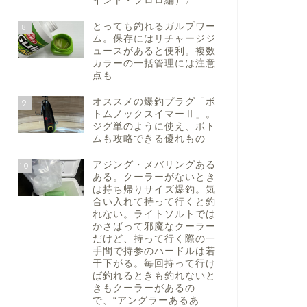
イント・フロロ編）〉
とっても釣れるガルプワー
8
ム。保存にはリチャージジ
ュースがあると便利。複数
カラーの一括管理には注意
点も
オススメの爆釣プラグ「ボ
9
トムノックスイマーⅡ」。
ジグ単のように使え、ボト
ムも攻略できる優れもの
アジング・メバリングある
10
ある。クーラーがないとき
は持ち帰りサイズ爆釣。気
合い入れて持って行くと釣
れない。ライトソルトでは
かさばって邪魔なクーラー
だけど、持って行く際の一
手間で持参のハードルは若
干下がる。毎回持って行け
ば釣れるときも釣れないと
きもクーラーがあるの
で、“アングラーあるあ