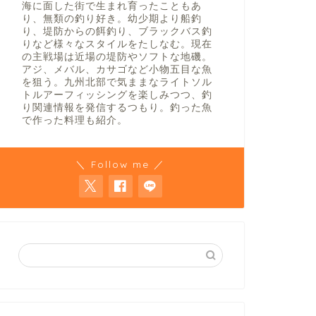
海に面した街で生まれ育ったこともあ
り、無類の釣り好き。幼少期より船釣
り、堤防からの餌釣り、ブラックバス釣
りなど様々なスタイルをたしなむ。現在
の主戦場は近場の堤防やソフトな地磯。
アジ、メバル、カサゴなど小物五目な魚
を狙う。九州北部で気ままなライトソル
トルアーフィッシングを楽しみつつ、釣
り関連情報を発信するつもり。釣った魚
で作った料理も紹介。
＼ Follow me ／