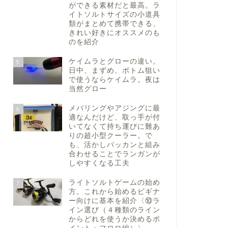
ができる素材だと最高。ラ
イトソルトサイズの小道具
類がまとめて携帯できる、
きれい好きにオススメのも
のを紹介
ケイムラとグローの違い。
5
日中、まずめ、ボトム狙い
で使うならケイムラ。夜は
当然グロー
メバリングやアジングに最
6
適なんだけど、取っ手が付
いてなくて持ち運びに難あ
りの超小型クーラー。で
も、活かしバッカンと組み
合わせることでランガンが
しやすくなる工夫
ライトソルトゲームの始め
7
方。これから始めるビギナ
ー向けに基本を紹介〈⑩ラ
イン選び（４種類のライン
からどれを使うか決めるポ