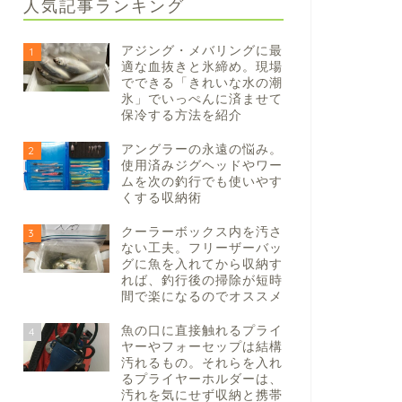
人気記事ランキング
アジング・メバリングに最
1
適な血抜きと氷締め。現場
でできる「きれいな水の潮
氷」でいっぺんに済ませて
保冷する方法を紹介
アングラーの永遠の悩み。
2
使用済みジグヘッドやワー
ムを次の釣行でも使いやす
くする収納術
クーラーボックス内を汚さ
3
ない工夫。フリーザーバッ
グに魚を入れてから収納す
れば、釣行後の掃除が短時
間で楽になるのでオススメ
魚の口に直接触れるプライ
4
ヤーやフォーセップは結構
汚れるもの。それらを入れ
るプライヤーホルダーは、
汚れを気にせず収納と携帯