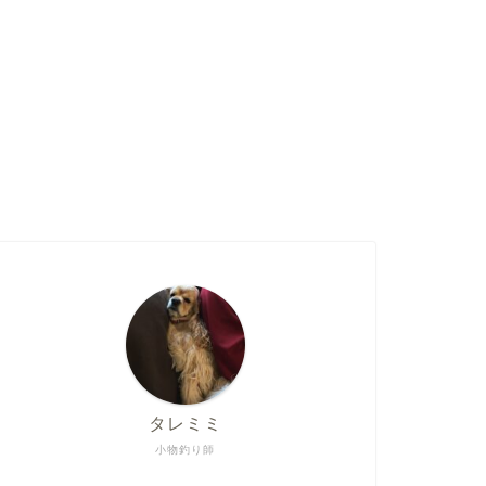
タレミミ
小物釣り師