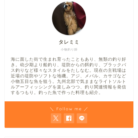
タレミミ
小物釣り師
海に面した街で生まれ育ったこともあり、無類の釣り好
き。幼少期より船釣り、堤防からの餌釣り、ブラックバ
ス釣りなど様々なスタイルをたしなむ。現在の主戦場は
近場の堤防やソフトな地磯。アジ、メバル、カサゴなど
小物五目な魚を狙う。九州北部で気ままなライトソルト
ルアーフィッシングを楽しみつつ、釣り関連情報を発信
するつもり。釣った魚で作った料理も紹介。
＼ Follow me ／