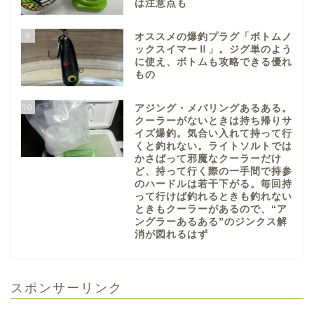
は注意点も
9
オススメの爆釣プラグ「ボトムノ
ックスイマーⅡ」。ジグ単のよう
に使え、ボトムも攻略できる優れ
もの
10
アジング・メバリングあるある。
クーラーがないときは持ち帰りサ
イズ爆釣。気合い入れて持って行
くと釣れない。ライトソルトでは
かさばって邪魔なクーラーだけ
ど、持って行く際の一手間で持参
のハードルは若干下がる。毎回持
って行けば釣れるときも釣れない
ときもクーラーがあるので、“ア
ングラーあるある”のジンクス解
消が図れるはず
スポンサーリンク