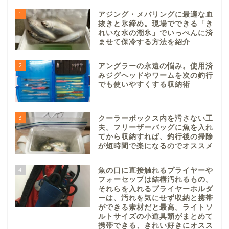
1
アジング・メバリングに最適な血
抜きと氷締め。現場でできる「き
れいな水の潮氷」でいっぺんに済
ませて保冷する方法を紹介
2
アングラーの永遠の悩み。使用済
みジグヘッドやワームを次の釣行
でも使いやすくする収納術
3
クーラーボックス内を汚さない工
夫。フリーザーバッグに魚を入れ
てから収納すれば、釣行後の掃除
が短時間で楽になるのでオススメ
4
魚の口に直接触れるプライヤーや
フォーセップは結構汚れるもの。
それらを入れるプライヤーホルダ
ーは、汚れを気にせず収納と携帯
ができる素材だと最高。ライトソ
ルトサイズの小道具類がまとめて
携帯できる、きれい好きにオスス