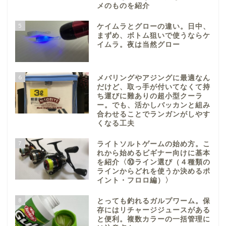
メのものを紹介
5
ケイムラとグローの違い。日中、
まずめ、ボトム狙いで使うならケ
イムラ。夜は当然グロー
6
メバリングやアジングに最適なん
だけど、取っ手が付いてなくて持
ち運びに難ありの超小型クーラ
ー。でも、活かしバッカンと組み
合わせることでランガンがしやす
くなる工夫
7
ライトソルトゲームの始め方。こ
れから始めるビギナー向けに基本
を紹介〈⑩ライン選び（４種類の
ラインからどれを使うか決めるポ
イント・フロロ編）〉
8
とっても釣れるガルプワーム。保
存にはリチャージジュースがある
と便利。複数カラーの一括管理に