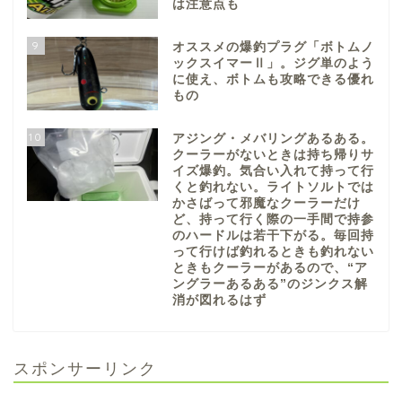
は注意点も
9
オススメの爆釣プラグ「ボトムノ
ックスイマーⅡ」。ジグ単のよう
に使え、ボトムも攻略できる優れ
もの
10
アジング・メバリングあるある。
クーラーがないときは持ち帰りサ
イズ爆釣。気合い入れて持って行
くと釣れない。ライトソルトでは
かさばって邪魔なクーラーだけ
ど、持って行く際の一手間で持参
のハードルは若干下がる。毎回持
って行けば釣れるときも釣れない
ときもクーラーがあるので、“ア
ングラーあるある”のジンクス解
消が図れるはず
スポンサーリンク