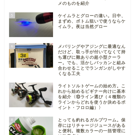
メのものを紹介
5
ケイムラとグローの違い。日中、
まずめ、ボトム狙いで使うならケ
イムラ。夜は当然グロー
6
メバリングやアジングに最適なん
だけど、取っ手が付いてなくて持
ち運びに難ありの超小型クーラ
ー。でも、活かしバッカンと組み
合わせることでランガンがしやす
くなる工夫
7
ライトソルトゲームの始め方。こ
れから始めるビギナー向けに基本
を紹介〈⑩ライン選び（４種類の
ラインからどれを使うか決めるポ
イント・フロロ編）〉
8
とっても釣れるガルプワーム。保
存にはリチャージジュースがある
と便利。複数カラーの一括管理に