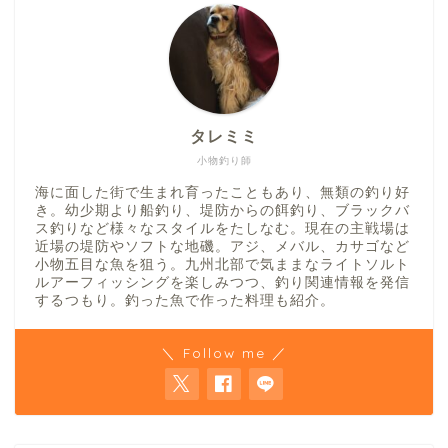
タレミミ
小物釣り師
海に面した街で生まれ育ったこともあり、無類の釣り好
き。幼少期より船釣り、堤防からの餌釣り、ブラックバ
ス釣りなど様々なスタイルをたしなむ。現在の主戦場は
近場の堤防やソフトな地磯。アジ、メバル、カサゴなど
小物五目な魚を狙う。九州北部で気ままなライトソルト
ルアーフィッシングを楽しみつつ、釣り関連情報を発信
するつもり。釣った魚で作った料理も紹介。
＼ Follow me ／