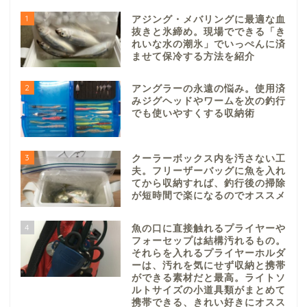
1
アジング・メバリングに最適な血
抜きと氷締め。現場でできる「き
れいな水の潮氷」でいっぺんに済
ませて保冷する方法を紹介
2
アングラーの永遠の悩み。使用済
みジグヘッドやワームを次の釣行
でも使いやすくする収納術
3
クーラーボックス内を汚さない工
夫。フリーザーバッグに魚を入れ
てから収納すれば、釣行後の掃除
が短時間で楽になるのでオススメ
4
魚の口に直接触れるプライヤーや
フォーセップは結構汚れるもの。
それらを入れるプライヤーホルダ
ーは、汚れを気にせず収納と携帯
ができる素材だと最高。ライトソ
ルトサイズの小道具類がまとめて
携帯できる、きれい好きにオスス