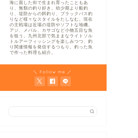
海に面した街で生まれ育ったこともあ
り、無類の釣り好き。幼少期より船釣
り、堤防からの餌釣り、ブラックバス釣
りなど様々なスタイルをたしなむ。現在
の主戦場は近場の堤防やソフトな地磯。
アジ、メバル、カサゴなど小物五目な魚
を狙う。九州北部で気ままなライトソル
トルアーフィッシングを楽しみつつ、釣
り関連情報を発信するつもり。釣った魚
で作った料理も紹介。
＼ Follow me ／