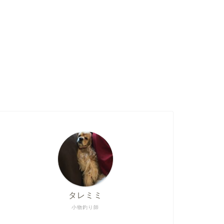
タレミミ
小物釣り師