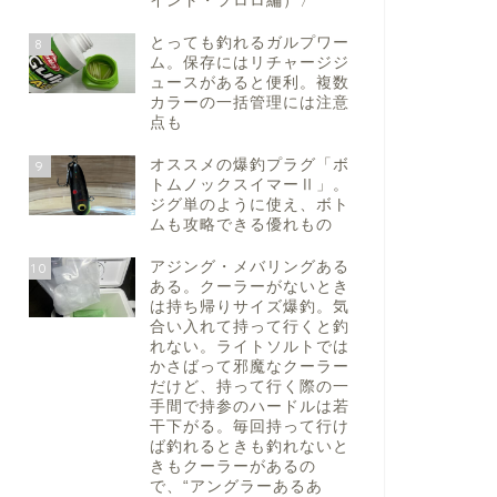
イント・フロロ編）〉
とっても釣れるガルプワー
8
ム。保存にはリチャージジ
ュースがあると便利。複数
カラーの一括管理には注意
点も
オススメの爆釣プラグ「ボ
9
トムノックスイマーⅡ」。
ジグ単のように使え、ボト
ムも攻略できる優れもの
アジング・メバリングある
10
ある。クーラーがないとき
は持ち帰りサイズ爆釣。気
合い入れて持って行くと釣
れない。ライトソルトでは
かさばって邪魔なクーラー
だけど、持って行く際の一
手間で持参のハードルは若
干下がる。毎回持って行け
ば釣れるときも釣れないと
きもクーラーがあるの
で、“アングラーあるあ