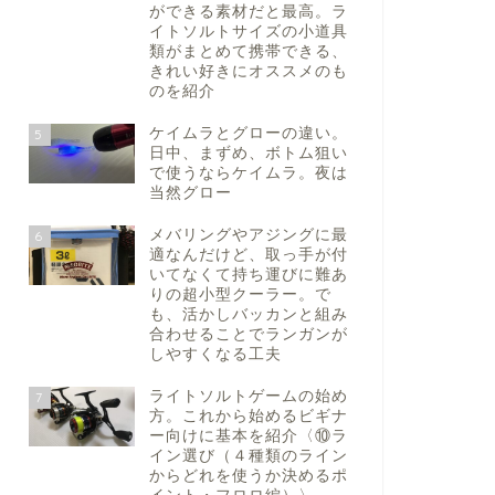
ができる素材だと最高。ラ
イトソルトサイズの小道具
類がまとめて携帯できる、
きれい好きにオススメのも
のを紹介
ケイムラとグローの違い。
5
日中、まずめ、ボトム狙い
で使うならケイムラ。夜は
当然グロー
メバリングやアジングに最
6
適なんだけど、取っ手が付
いてなくて持ち運びに難あ
りの超小型クーラー。で
も、活かしバッカンと組み
合わせることでランガンが
しやすくなる工夫
ライトソルトゲームの始め
7
方。これから始めるビギナ
ー向けに基本を紹介〈⑩ラ
イン選び（４種類のライン
からどれを使うか決めるポ