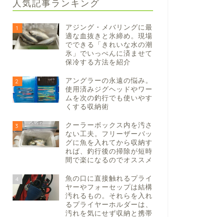
人気記事ランキング
アジング・メバリングに最
1
適な血抜きと氷締め。現場
でできる「きれいな水の潮
氷」でいっぺんに済ませて
保冷する方法を紹介
アングラーの永遠の悩み。
2
使用済みジグヘッドやワー
ムを次の釣行でも使いやす
くする収納術
クーラーボックス内を汚さ
3
ない工夫。フリーザーバッ
グに魚を入れてから収納す
れば、釣行後の掃除が短時
間で楽になるのでオススメ
魚の口に直接触れるプライ
4
ヤーやフォーセップは結構
汚れるもの。それらを入れ
るプライヤーホルダーは、
汚れを気にせず収納と携帯