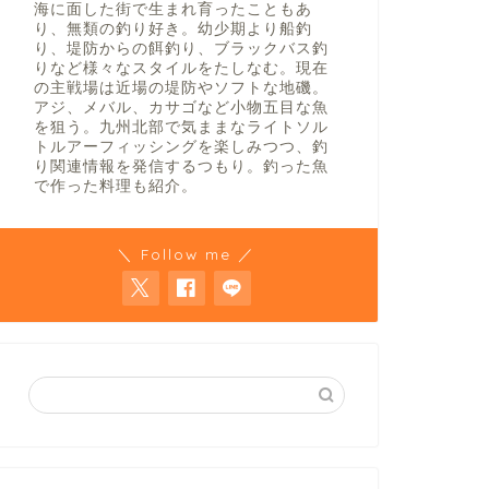
海に面した街で生まれ育ったこともあ
り、無類の釣り好き。幼少期より船釣
り、堤防からの餌釣り、ブラックバス釣
りなど様々なスタイルをたしなむ。現在
の主戦場は近場の堤防やソフトな地磯。
アジ、メバル、カサゴなど小物五目な魚
を狙う。九州北部で気ままなライトソル
トルアーフィッシングを楽しみつつ、釣
り関連情報を発信するつもり。釣った魚
で作った料理も紹介。
＼ Follow me ／