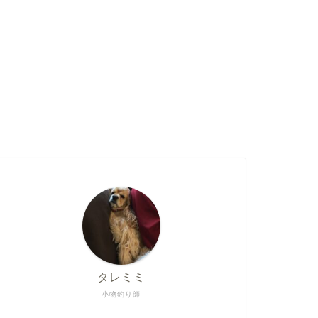
タレミミ
小物釣り師