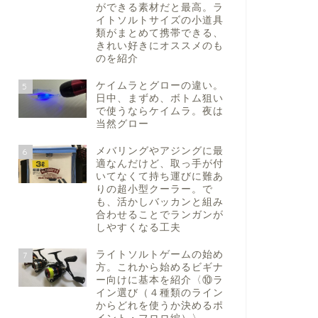
ができる素材だと最高。ラ
イトソルトサイズの小道具
類がまとめて携帯できる、
きれい好きにオススメのも
のを紹介
ケイムラとグローの違い。
5
日中、まずめ、ボトム狙い
で使うならケイムラ。夜は
当然グロー
メバリングやアジングに最
6
適なんだけど、取っ手が付
いてなくて持ち運びに難あ
りの超小型クーラー。で
も、活かしバッカンと組み
合わせることでランガンが
しやすくなる工夫
ライトソルトゲームの始め
7
方。これから始めるビギナ
ー向けに基本を紹介〈⑩ラ
イン選び（４種類のライン
からどれを使うか決めるポ