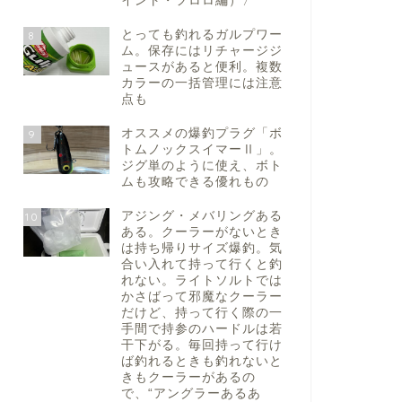
イント・フロロ編）〉
とっても釣れるガルプワー
8
ム。保存にはリチャージジ
ュースがあると便利。複数
カラーの一括管理には注意
点も
オススメの爆釣プラグ「ボ
9
トムノックスイマーⅡ」。
ジグ単のように使え、ボト
ムも攻略できる優れもの
アジング・メバリングある
10
ある。クーラーがないとき
は持ち帰りサイズ爆釣。気
合い入れて持って行くと釣
れない。ライトソルトでは
かさばって邪魔なクーラー
だけど、持って行く際の一
手間で持参のハードルは若
干下がる。毎回持って行け
ば釣れるときも釣れないと
きもクーラーがあるの
で、“アングラーあるあ