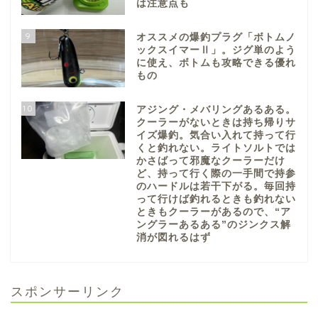
は注意点も
9
オススメの爆釣プラグ「ボトムノ
ックスイマーⅡ」。ジグ単のよう
に使え、ボトムも攻略できる優れ
もの
10
アジング・メバリングあるある。
クーラーがないときは持ち帰りサ
イズ爆釣。気合い入れて持って行
くと釣れない。ライトソルトでは
かさばって邪魔なクーラーだけ
ど、持って行く際の一手間で持参
のハードルは若干下がる。毎回持
って行けば釣れるときも釣れない
ときもクーラーがあるので、“ア
ングラーあるある”のジンクス解
消が図れるはず
スポンサーリンク