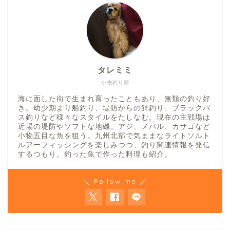
タレミミ
小物釣り師
海に面した街で生まれ育ったこともあり、無類の釣り好
き。幼少期より船釣り、堤防からの餌釣り、ブラックバ
ス釣りなど様々なスタイルをたしなむ。現在の主戦場は
近場の堤防やソフトな地磯。アジ、メバル、カサゴなど
小物五目な魚を狙う。九州北部で気ままなライトソルト
ルアーフィッシングを楽しみつつ、釣り関連情報を発信
するつもり。釣った魚で作った料理も紹介。
＼ Follow me ／