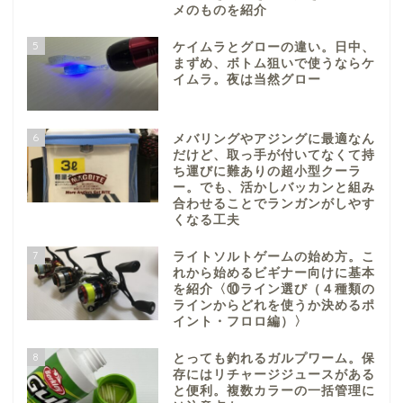
メのものを紹介
5
ケイムラとグローの違い。日中、
まずめ、ボトム狙いで使うならケ
イムラ。夜は当然グロー
6
メバリングやアジングに最適なん
だけど、取っ手が付いてなくて持
ち運びに難ありの超小型クーラ
ー。でも、活かしバッカンと組み
合わせることでランガンがしやす
くなる工夫
7
ライトソルトゲームの始め方。こ
れから始めるビギナー向けに基本
を紹介〈⑩ライン選び（４種類の
ラインからどれを使うか決めるポ
イント・フロロ編）〉
8
とっても釣れるガルプワーム。保
存にはリチャージジュースがある
と便利。複数カラーの一括管理に