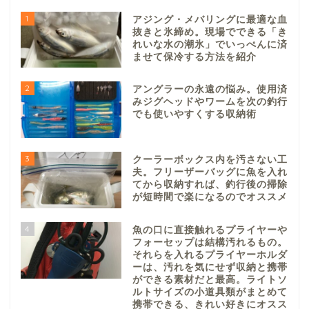
1
アジング・メバリングに最適な血
抜きと氷締め。現場でできる「き
れいな水の潮氷」でいっぺんに済
ませて保冷する方法を紹介
2
アングラーの永遠の悩み。使用済
みジグヘッドやワームを次の釣行
でも使いやすくする収納術
3
クーラーボックス内を汚さない工
夫。フリーザーバッグに魚を入れ
てから収納すれば、釣行後の掃除
が短時間で楽になるのでオススメ
4
魚の口に直接触れるプライヤーや
フォーセップは結構汚れるもの。
それらを入れるプライヤーホルダ
ーは、汚れを気にせず収納と携帯
ができる素材だと最高。ライトソ
ルトサイズの小道具類がまとめて
携帯できる、きれい好きにオスス