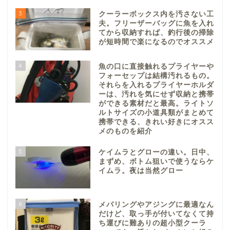
3
クーラーボックス内を汚さない工
夫。フリーザーバッグに魚を入れ
てから収納すれば、釣行後の掃除
が短時間で楽になるのでオススメ
4
魚の口に直接触れるプライヤーや
フォーセップは結構汚れるもの。
それらを入れるプライヤーホルダ
ーは、汚れを気にせず収納と携帯
ができる素材だと最高。ライトソ
ルトサイズの小道具類がまとめて
携帯できる、きれい好きにオスス
メのものを紹介
5
ケイムラとグローの違い。日中、
まずめ、ボトム狙いで使うならケ
イムラ。夜は当然グロー
6
メバリングやアジングに最適なん
だけど、取っ手が付いてなくて持
ち運びに難ありの超小型クーラ