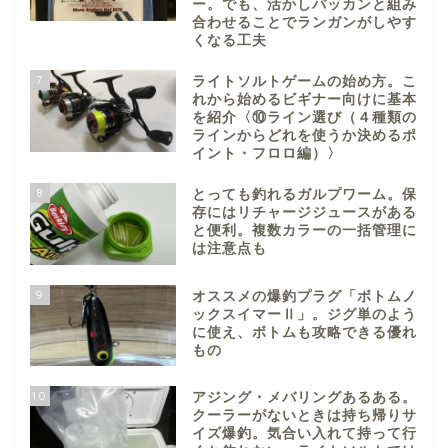
ー。でも、活かしバッカンと組み
合わせることでランガンがしやす
くなる工夫
7
ライトソルトゲームの始め方。こ
れから始めるビギナー向けに基本
を紹介〈⑩ライン選び（４種類の
ラインからどれを使うか決めるポ
イント・フロロ編）〉
8
とっても釣れるガルプワーム。保
存にはリチャージジュースがある
と便利。複数カラーの一括管理に
は注意点も
9
オススメの爆釣プラグ「ボトムノ
ックスイマーⅡ」。ジグ単のよう
に使え、ボトムも攻略できる優れ
もの
10
アジング・メバリングあるある。
クーラーがないときは持ち帰りサ
イズ爆釣。気合い入れて持って行