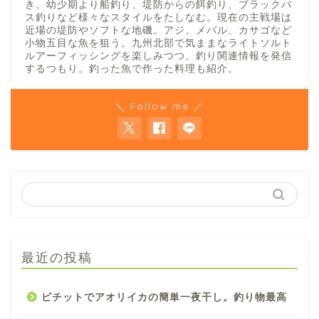
き。幼少期より船釣り、堤防からの餌釣り、ブラックバ
ス釣りなど様々なスタイルをたしなむ。現在の主戦場は
近場の堤防やソフトな地磯。アジ、メバル、カサゴなど
小物五目な魚を狙う。九州北部で気ままなライトソルト
ルアーフィッシングを楽しみつつ、釣り関連情報を発信
するつもり。釣った魚で作った料理も紹介。
＼ Follow me ／
最近の投稿
ピチットでアオリイカの簡単一夜干し。釣り物最高