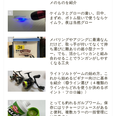
メのものを紹介
5
ケイムラとグローの違い。日中、
まずめ、ボトム狙いで使うならケ
イムラ。夜は当然グロー
6
メバリングやアジングに最適なん
だけど、取っ手が付いてなくて持
ち運びに難ありの超小型クーラ
ー。でも、活かしバッカンと組み
合わせることでランガンがしやす
くなる工夫
7
ライトソルトゲームの始め方。こ
れから始めるビギナー向けに基本
を紹介〈⑩ライン選び（４種類の
ラインからどれを使うか決めるポ
イント・フロロ編）〉
8
とっても釣れるガルプワーム。保
存にはリチャージジュースがある
と便利。複数カラーの一括管理に