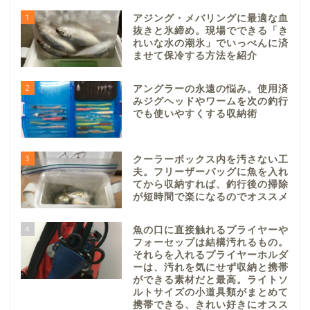
1
アジング・メバリングに最適な血
抜きと氷締め。現場でできる「き
れいな水の潮氷」でいっぺんに済
ませて保冷する方法を紹介
2
アングラーの永遠の悩み。使用済
みジグヘッドやワームを次の釣行
でも使いやすくする収納術
3
クーラーボックス内を汚さない工
夫。フリーザーバッグに魚を入れ
てから収納すれば、釣行後の掃除
が短時間で楽になるのでオススメ
4
魚の口に直接触れるプライヤーや
フォーセップは結構汚れるもの。
それらを入れるプライヤーホルダ
ーは、汚れを気にせず収納と携帯
ができる素材だと最高。ライトソ
ルトサイズの小道具類がまとめて
携帯できる、きれい好きにオスス