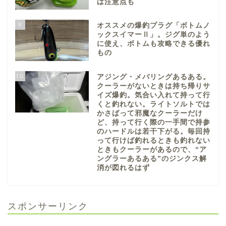
は注意点も
9
オススメの爆釣プラグ「ボトムノ
ックスイマーⅡ」。ジグ単のよう
に使え、ボトムも攻略できる優れ
もの
10
アジング・メバリングあるある。
クーラーがないときは持ち帰りサ
イズ爆釣。気合い入れて持って行
くと釣れない。ライトソルトでは
かさばって邪魔なクーラーだけ
ど、持って行く際の一手間で持参
のハードルは若干下がる。毎回持
って行けば釣れるときも釣れない
ときもクーラーがあるので、“ア
ングラーあるある”のジンクス解
消が図れるはず
スポンサーリンク