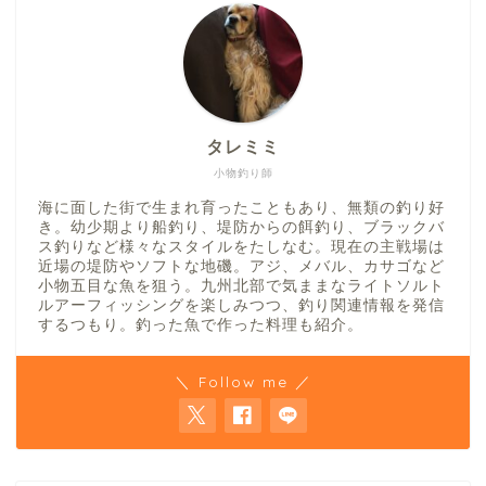
タレミミ
小物釣り師
海に面した街で生まれ育ったこともあり、無類の釣り好
き。幼少期より船釣り、堤防からの餌釣り、ブラックバ
ス釣りなど様々なスタイルをたしなむ。現在の主戦場は
近場の堤防やソフトな地磯。アジ、メバル、カサゴなど
小物五目な魚を狙う。九州北部で気ままなライトソルト
ルアーフィッシングを楽しみつつ、釣り関連情報を発信
するつもり。釣った魚で作った料理も紹介。
＼ Follow me ／