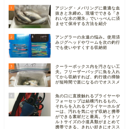
1
アジング・メバリングに最適な血
抜きと氷締め。現場でできる「き
れいな水の潮氷」でいっぺんに済
ませて保冷する方法を紹介
2
アングラーの永遠の悩み。使用済
みジグヘッドやワームを次の釣行
でも使いやすくする収納術
3
クーラーボックス内を汚さない工
夫。フリーザーバッグに魚を入れ
てから収納すれば、釣行後の掃除
が短時間で楽になるのでオススメ
4
魚の口に直接触れるプライヤーや
フォーセップは結構汚れるもの。
それらを入れるプライヤーホルダ
ーは、汚れを気にせず収納と携帯
ができる素材だと最高。ライトソ
ルトサイズの小道具類がまとめて
携帯できる、きれい好きにオスス