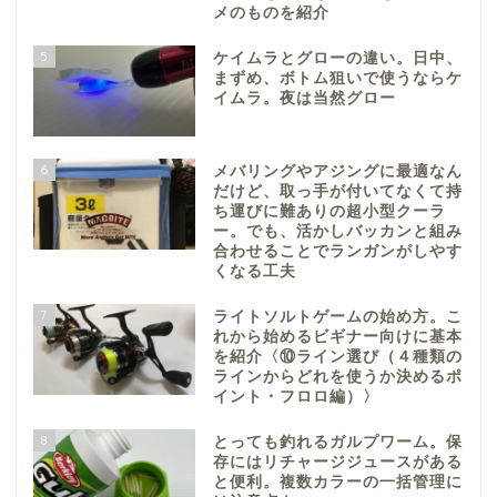
メのものを紹介
5
ケイムラとグローの違い。日中、
まずめ、ボトム狙いで使うならケ
イムラ。夜は当然グロー
6
メバリングやアジングに最適なん
だけど、取っ手が付いてなくて持
ち運びに難ありの超小型クーラ
ー。でも、活かしバッカンと組み
合わせることでランガンがしやす
くなる工夫
7
ライトソルトゲームの始め方。こ
れから始めるビギナー向けに基本
を紹介〈⑩ライン選び（４種類の
ラインからどれを使うか決めるポ
イント・フロロ編）〉
8
とっても釣れるガルプワーム。保
存にはリチャージジュースがある
と便利。複数カラーの一括管理に