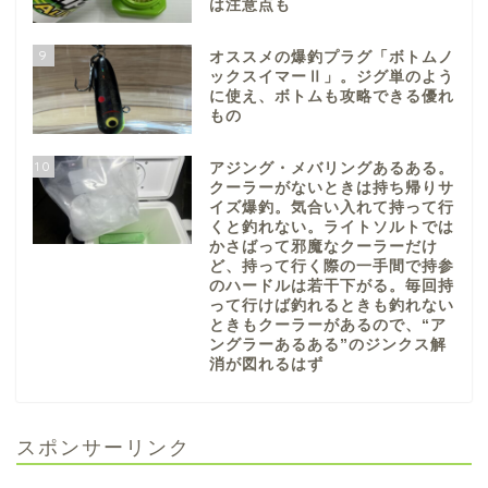
は注意点も
9
オススメの爆釣プラグ「ボトムノ
ックスイマーⅡ」。ジグ単のよう
に使え、ボトムも攻略できる優れ
もの
10
アジング・メバリングあるある。
クーラーがないときは持ち帰りサ
イズ爆釣。気合い入れて持って行
くと釣れない。ライトソルトでは
かさばって邪魔なクーラーだけ
ど、持って行く際の一手間で持参
のハードルは若干下がる。毎回持
って行けば釣れるときも釣れない
ときもクーラーがあるので、“ア
ングラーあるある”のジンクス解
消が図れるはず
スポンサーリンク