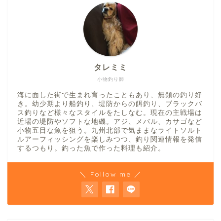
タレミミ
小物釣り師
海に面した街で生まれ育ったこともあり、無類の釣り好
き。幼少期より船釣り、堤防からの餌釣り、ブラックバ
ス釣りなど様々なスタイルをたしなむ。現在の主戦場は
近場の堤防やソフトな地磯。アジ、メバル、カサゴなど
小物五目な魚を狙う。九州北部で気ままなライトソルト
ルアーフィッシングを楽しみつつ、釣り関連情報を発信
するつもり。釣った魚で作った料理も紹介。
＼ Follow me ／