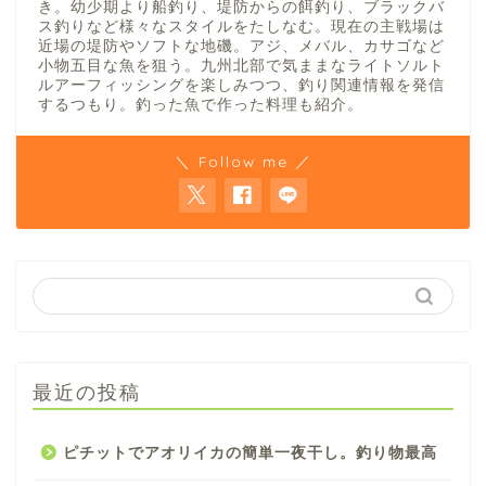
き。幼少期より船釣り、堤防からの餌釣り、ブラックバ
ス釣りなど様々なスタイルをたしなむ。現在の主戦場は
近場の堤防やソフトな地磯。アジ、メバル、カサゴなど
小物五目な魚を狙う。九州北部で気ままなライトソルト
ルアーフィッシングを楽しみつつ、釣り関連情報を発信
するつもり。釣った魚で作った料理も紹介。
＼ Follow me ／
最近の投稿
ピチットでアオリイカの簡単一夜干し。釣り物最高