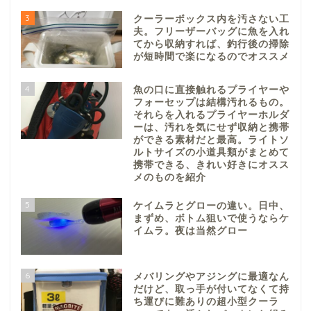
3
クーラーボックス内を汚さない工
夫。フリーザーバッグに魚を入れ
てから収納すれば、釣行後の掃除
が短時間で楽になるのでオススメ
4
魚の口に直接触れるプライヤーや
フォーセップは結構汚れるもの。
それらを入れるプライヤーホルダ
ーは、汚れを気にせず収納と携帯
ができる素材だと最高。ライトソ
ルトサイズの小道具類がまとめて
携帯できる、きれい好きにオスス
メのものを紹介
5
ケイムラとグローの違い。日中、
まずめ、ボトム狙いで使うならケ
イムラ。夜は当然グロー
6
メバリングやアジングに最適なん
だけど、取っ手が付いてなくて持
ち運びに難ありの超小型クーラ