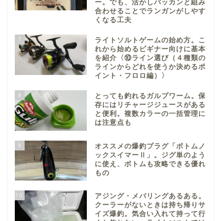
ー。でも、活かしバッカンと組み
合わせることでランガンがしやす
くなる工夫
7
ライトソルトゲームの始め方。こ
れから始めるビギナー向けに基本
を紹介〈⑩ライン選び（４種類の
ラインからどれを使うか決めるポ
イント・フロロ編）〉
8
とっても釣れるガルプワーム。保
存にはリチャージジュースがある
と便利。複数カラーの一括管理に
は注意点も
9
オススメの爆釣プラグ「ボトムノ
ックスイマーⅡ」。ジグ単のよう
に使え、ボトムも攻略できる優れ
もの
10
アジング・メバリングあるある。
クーラーがないときは持ち帰りサ
イズ爆釣。気合い入れて持って行