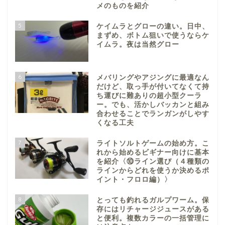
メのものを紹介
5
ケイムラとグローの違い。日中、
まずめ、ボトム狙いで使うならケ
イムラ。夜は当然グロー
6
メバリングやアジングに最適なん
だけど、取っ手が付いてなくて持
ち運びに難ありの超小型クーラ
ー。でも、活かしバッカンと組み
合わせることでランガンがしやす
くなる工夫
7
ライトソルトゲームの始め方。こ
れから始めるビギナー向けに基本
を紹介〈⑩ライン選び（４種類の
ラインからどれを使うか決めるポ
イント・フロロ編）〉
8
とっても釣れるガルプワーム。保
存にはリチャージジュースがある
と便利。複数カラーの一括管理に