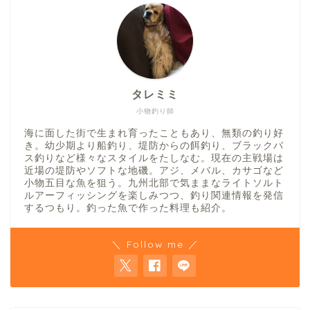
タレミミ
小物釣り師
海に面した街で生まれ育ったこともあり、無類の釣り好
き。幼少期より船釣り、堤防からの餌釣り、ブラックバ
ス釣りなど様々なスタイルをたしなむ。現在の主戦場は
近場の堤防やソフトな地磯。アジ、メバル、カサゴなど
小物五目な魚を狙う。九州北部で気ままなライトソルト
ルアーフィッシングを楽しみつつ、釣り関連情報を発信
するつもり。釣った魚で作った料理も紹介。
＼ Follow me ／