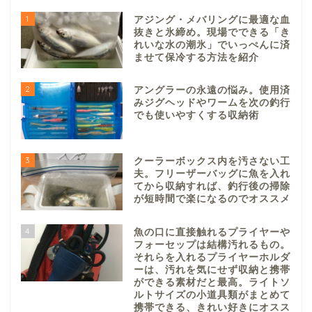
1
アジング・メバリングに最適な血
抜きと氷締め。現場でできる「き
れいな水の潮氷」でいっぺんに済
ませて保冷する方法を紹介
2
アングラーの永遠の悩み。使用済
みジグヘッドやワームを次の釣行
でも使いやすくする収納術
3
クーラーボックス内を汚さない工
夫。フリーザーバッグに魚を入れ
てから収納すれば、釣行後の掃除
が短時間で楽になるのでオススメ
4
魚の口に直接触れるプライヤーや
フォーセップは結構汚れるもの。
それらを入れるプライヤーホルダ
ーは、汚れを気にせず収納と携帯
ができる素材だと最高。ライトソ
ルトサイズの小道具類がまとめて
携帯できる、きれい好きにオスス