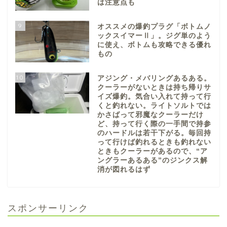
は注意点も
9
オススメの爆釣プラグ「ボトムノ
ックスイマーⅡ」。ジグ単のよう
に使え、ボトムも攻略できる優れ
もの
10
アジング・メバリングあるある。
クーラーがないときは持ち帰りサ
イズ爆釣。気合い入れて持って行
くと釣れない。ライトソルトでは
かさばって邪魔なクーラーだけ
ど、持って行く際の一手間で持参
のハードルは若干下がる。毎回持
って行けば釣れるときも釣れない
ときもクーラーがあるので、“ア
ングラーあるある”のジンクス解
消が図れるはず
スポンサーリンク