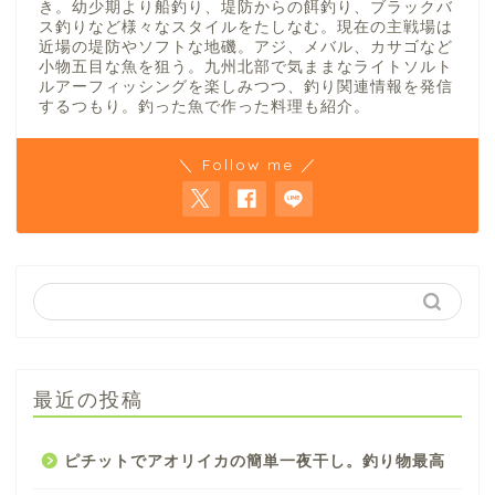
き。幼少期より船釣り、堤防からの餌釣り、ブラックバ
ス釣りなど様々なスタイルをたしなむ。現在の主戦場は
近場の堤防やソフトな地磯。アジ、メバル、カサゴなど
小物五目な魚を狙う。九州北部で気ままなライトソルト
ルアーフィッシングを楽しみつつ、釣り関連情報を発信
するつもり。釣った魚で作った料理も紹介。
＼ Follow me ／
最近の投稿
ピチットでアオリイカの簡単一夜干し。釣り物最高