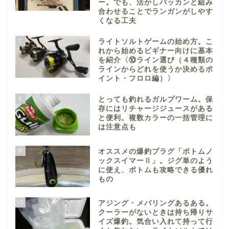
ー。でも、活かしバッカンと組み
合わせることでランガンがしやす
くなる工夫
7
ライトソルトゲームの始め方。こ
れから始めるビギナー向けに基本
を紹介〈⑩ライン選び（４種類の
ラインからどれを使うか決めるポ
イント・フロロ編）〉
8
とっても釣れるガルプワーム。保
存にはリチャージジュースがある
と便利。複数カラーの一括管理に
は注意点も
9
オススメの爆釣プラグ「ボトムノ
ックスイマーⅡ」。ジグ単のよう
に使え、ボトムも攻略できる優れ
もの
10
アジング・メバリングあるある。
クーラーがないときは持ち帰りサ
イズ爆釣。気合い入れて持って行