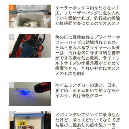
3
クーラーボックス内を汚さない工
夫。フリーザーバッグに魚を入れ
てから収納すれば、釣行後の掃除
が短時間で楽になるのでオススメ
4
魚の口に直接触れるプライヤーや
フォーセップは結構汚れるもの。
それらを入れるプライヤーホルダ
ーは、汚れを気にせず収納と携帯
ができる素材だと最高。ライトソ
ルトサイズの小道具類がまとめて
携帯できる、きれい好きにオスス
メのものを紹介
5
ケイムラとグローの違い。日中、
まずめ、ボトム狙いで使うならケ
イムラ。夜は当然グロー
6
メバリングやアジングに最適なん
だけど、取っ手が付いてなくて持
ち運びに難ありの超小型クーラ