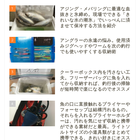
1
アジング・メバリングに最適な血
抜きと氷締め。現場でできる「き
れいな水の潮氷」でいっぺんに済
ませて保冷する方法を紹介
2
アングラーの永遠の悩み。使用済
みジグヘッドやワームを次の釣行
でも使いやすくする収納術
3
クーラーボックス内を汚さない工
夫。フリーザーバッグに魚を入れ
てから収納すれば、釣行後の掃除
が短時間で楽になるのでオススメ
4
魚の口に直接触れるプライヤーや
フォーセップは結構汚れるもの。
それらを入れるプライヤーホルダ
ーは、汚れを気にせず収納と携帯
ができる素材だと最高。ライトソ
ルトサイズの小道具類がまとめて
携帯できる、きれい好きにオスス