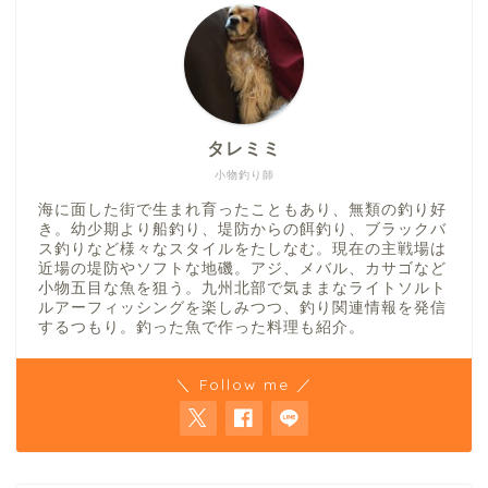
タレミミ
小物釣り師
海に面した街で生まれ育ったこともあり、無類の釣り好
き。幼少期より船釣り、堤防からの餌釣り、ブラックバ
ス釣りなど様々なスタイルをたしなむ。現在の主戦場は
近場の堤防やソフトな地磯。アジ、メバル、カサゴなど
小物五目な魚を狙う。九州北部で気ままなライトソルト
ルアーフィッシングを楽しみつつ、釣り関連情報を発信
するつもり。釣った魚で作った料理も紹介。
＼ Follow me ／