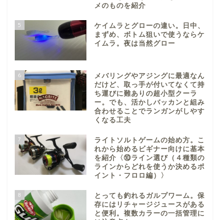
メのものを紹介
5
ケイムラとグローの違い。日中、
まずめ、ボトム狙いで使うならケ
イムラ。夜は当然グロー
6
メバリングやアジングに最適なん
だけど、取っ手が付いてなくて持
ち運びに難ありの超小型クーラ
ー。でも、活かしバッカンと組み
合わせることでランガンがしやす
くなる工夫
7
ライトソルトゲームの始め方。こ
れから始めるビギナー向けに基本
を紹介〈⑩ライン選び（４種類の
ラインからどれを使うか決めるポ
イント・フロロ編）〉
8
とっても釣れるガルプワーム。保
存にはリチャージジュースがある
と便利。複数カラーの一括管理に