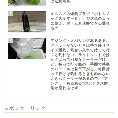
は注意点も
9
オススメの爆釣プラグ「ボトムノ
ックスイマーⅡ」。ジグ単のよう
に使え、ボトムも攻略できる優れ
もの
10
アジング・メバリングあるある。
クーラーがないときは持ち帰りサ
イズ爆釣。気合い入れて持って行
くと釣れない。ライトソルトでは
かさばって邪魔なクーラーだけ
ど、持って行く際の一手間で持参
のハードルは若干下がる。毎回持
って行けば釣れるときも釣れない
ときもクーラーがあるので、“ア
ングラーあるある”のジンクス解
消が図れるはず
スポンサーリンク