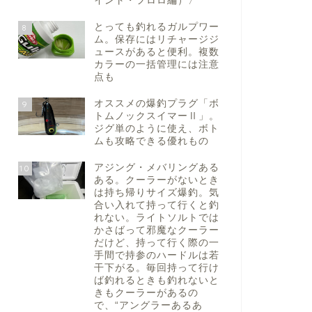
イント・フロロ編）〉
とっても釣れるガルプワー
8
ム。保存にはリチャージジ
ュースがあると便利。複数
カラーの一括管理には注意
点も
オススメの爆釣プラグ「ボ
9
トムノックスイマーⅡ」。
ジグ単のように使え、ボト
ムも攻略できる優れもの
アジング・メバリングある
10
ある。クーラーがないとき
は持ち帰りサイズ爆釣。気
合い入れて持って行くと釣
れない。ライトソルトでは
かさばって邪魔なクーラー
だけど、持って行く際の一
手間で持参のハードルは若
干下がる。毎回持って行け
ば釣れるときも釣れないと
きもクーラーがあるの
で、“アングラーあるあ