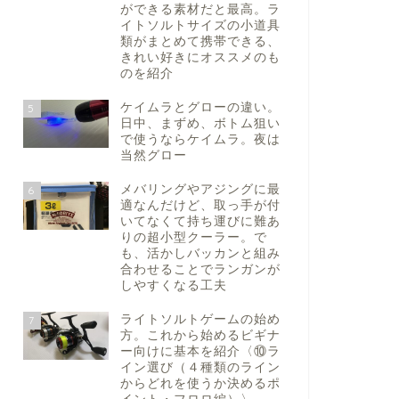
ができる素材だと最高。ラ
イトソルトサイズの小道具
類がまとめて携帯できる、
きれい好きにオススメのも
のを紹介
ケイムラとグローの違い。
5
日中、まずめ、ボトム狙い
で使うならケイムラ。夜は
当然グロー
メバリングやアジングに最
6
適なんだけど、取っ手が付
いてなくて持ち運びに難あ
りの超小型クーラー。で
も、活かしバッカンと組み
合わせることでランガンが
しやすくなる工夫
ライトソルトゲームの始め
7
方。これから始めるビギナ
ー向けに基本を紹介〈⑩ラ
イン選び（４種類のライン
からどれを使うか決めるポ