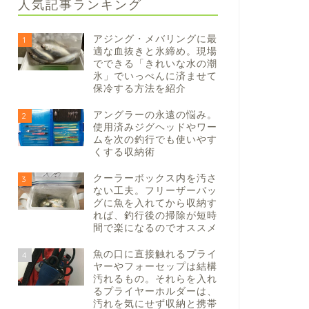
人気記事ランキング
アジング・メバリングに最
1
適な血抜きと氷締め。現場
でできる「きれいな水の潮
氷」でいっぺんに済ませて
保冷する方法を紹介
アングラーの永遠の悩み。
2
使用済みジグヘッドやワー
ムを次の釣行でも使いやす
くする収納術
クーラーボックス内を汚さ
3
ない工夫。フリーザーバッ
グに魚を入れてから収納す
れば、釣行後の掃除が短時
間で楽になるのでオススメ
魚の口に直接触れるプライ
4
ヤーやフォーセップは結構
汚れるもの。それらを入れ
るプライヤーホルダーは、
汚れを気にせず収納と携帯