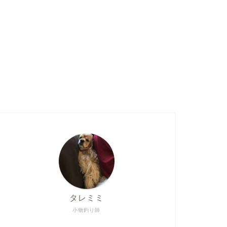
タレミミ
小物釣り師