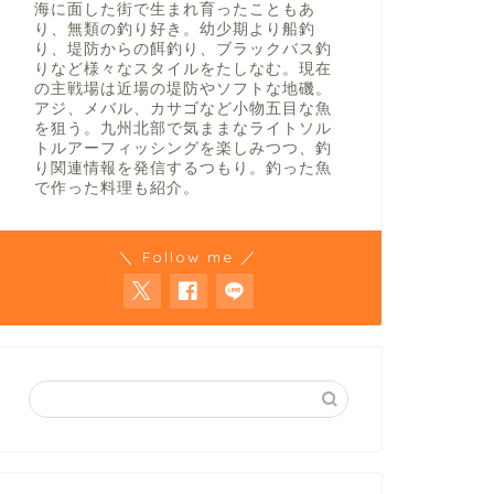
海に面した街で生まれ育ったこともあ
り、無類の釣り好き。幼少期より船釣
り、堤防からの餌釣り、ブラックバス釣
りなど様々なスタイルをたしなむ。現在
の主戦場は近場の堤防やソフトな地磯。
アジ、メバル、カサゴなど小物五目な魚
を狙う。九州北部で気ままなライトソル
トルアーフィッシングを楽しみつつ、釣
り関連情報を発信するつもり。釣った魚
で作った料理も紹介。
＼ Follow me ／