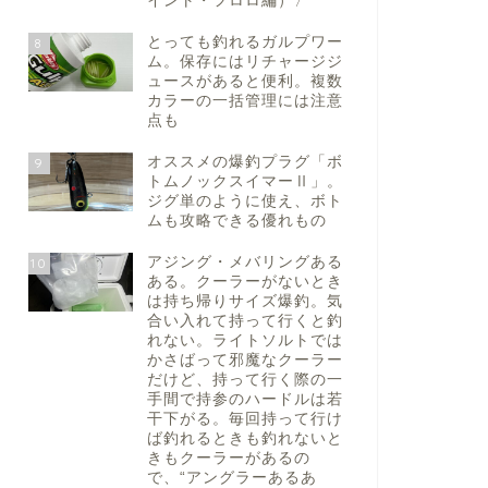
イント・フロロ編）〉
とっても釣れるガルプワー
8
ム。保存にはリチャージジ
ュースがあると便利。複数
カラーの一括管理には注意
点も
オススメの爆釣プラグ「ボ
9
トムノックスイマーⅡ」。
ジグ単のように使え、ボト
ムも攻略できる優れもの
アジング・メバリングある
10
ある。クーラーがないとき
は持ち帰りサイズ爆釣。気
合い入れて持って行くと釣
れない。ライトソルトでは
かさばって邪魔なクーラー
だけど、持って行く際の一
手間で持参のハードルは若
干下がる。毎回持って行け
ば釣れるときも釣れないと
きもクーラーがあるの
で、“アングラーあるあ