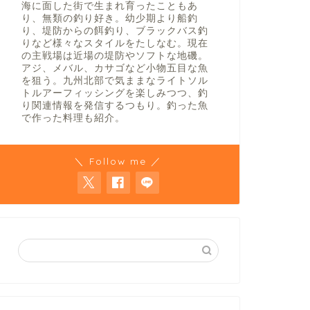
海に面した街で生まれ育ったこともあ
り、無類の釣り好き。幼少期より船釣
り、堤防からの餌釣り、ブラックバス釣
りなど様々なスタイルをたしなむ。現在
の主戦場は近場の堤防やソフトな地磯。
アジ、メバル、カサゴなど小物五目な魚
を狙う。九州北部で気ままなライトソル
トルアーフィッシングを楽しみつつ、釣
り関連情報を発信するつもり。釣った魚
で作った料理も紹介。
＼ Follow me ／