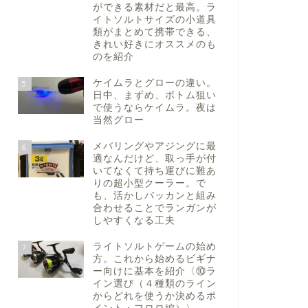
ができる素材だと最高。ラ
イトソルトサイズの小道具
類がまとめて携帯できる、
きれい好きにオススメのも
のを紹介
ケイムラとグローの違い。
5
日中、まずめ、ボトム狙い
で使うならケイムラ。夜は
当然グロー
メバリングやアジングに最
6
適なんだけど、取っ手が付
いてなくて持ち運びに難あ
りの超小型クーラー。で
も、活かしバッカンと組み
合わせることでランガンが
しやすくなる工夫
ライトソルトゲームの始め
7
方。これから始めるビギナ
ー向けに基本を紹介〈⑩ラ
イン選び（４種類のライン
からどれを使うか決めるポ