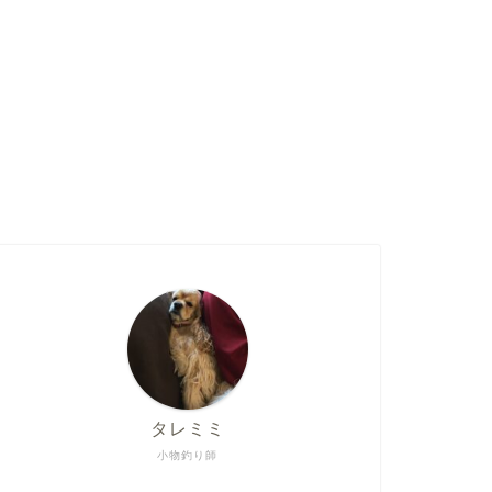
タレミミ
小物釣り師