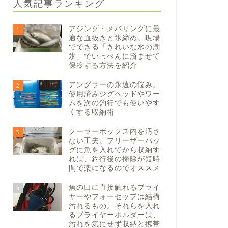
人気記事ランキング
アジング・メバリングに最
1
適な血抜きと氷締め。現場
でできる「きれいな水の潮
氷」でいっぺんに済ませて
保冷する方法を紹介
アングラーの永遠の悩み。
2
使用済みジグヘッドやワー
ムを次の釣行でも使いやす
くする収納術
クーラーボックス内を汚さ
3
ない工夫。フリーザーバッ
グに魚を入れてから収納す
れば、釣行後の掃除が短時
間で楽になるのでオススメ
魚の口に直接触れるプライ
4
ヤーやフォーセップは結構
汚れるもの。それらを入れ
るプライヤーホルダーは、
汚れを気にせず収納と携帯