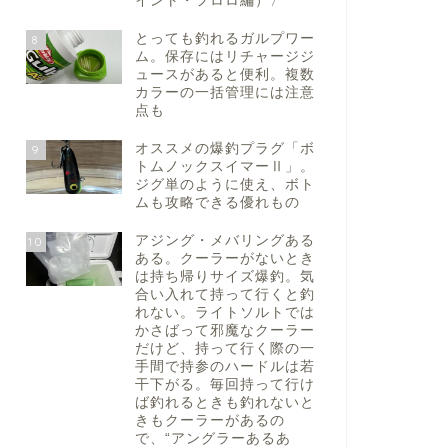
イント・フロロ編）〉
とっても釣れるガルプワー
8
ム。保存にはリチャージジ
ュースがあると便利。複数
カラーの一括管理には注意
点も
オススメの爆釣プラグ「ボ
9
トムノックスイマーⅡ」。
ジグ単のように使え、ボト
ムも攻略できる優れもの
アジング・メバリングある
10
ある。クーラーがないとき
は持ち帰りサイズ爆釣。気
合い入れて持って行くと釣
れない。ライトソルトでは
かさばって邪魔なクーラー
だけど、持って行く際の一
手間で持参のハードルは若
干下がる。毎回持って行け
ば釣れるときも釣れないと
きもクーラーがあるの
で、“アングラーあるあ