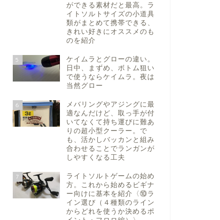
ができる素材だと最高。ラ
イトソルトサイズの小道具
類がまとめて携帯できる、
きれい好きにオススメのも
のを紹介
ケイムラとグローの違い。
5
日中、まずめ、ボトム狙い
で使うならケイムラ。夜は
当然グロー
メバリングやアジングに最
6
適なんだけど、取っ手が付
いてなくて持ち運びに難あ
りの超小型クーラー。で
も、活かしバッカンと組み
合わせることでランガンが
しやすくなる工夫
ライトソルトゲームの始め
7
方。これから始めるビギナ
ー向けに基本を紹介〈⑩ラ
イン選び（４種類のライン
からどれを使うか決めるポ