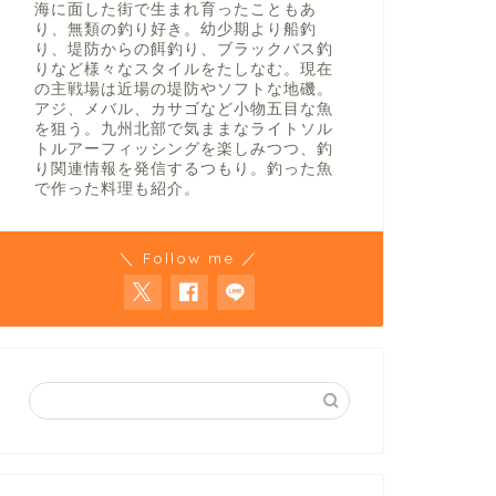
海に面した街で生まれ育ったこともあ
り、無類の釣り好き。幼少期より船釣
り、堤防からの餌釣り、ブラックバス釣
りなど様々なスタイルをたしなむ。現在
の主戦場は近場の堤防やソフトな地磯。
アジ、メバル、カサゴなど小物五目な魚
を狙う。九州北部で気ままなライトソル
トルアーフィッシングを楽しみつつ、釣
り関連情報を発信するつもり。釣った魚
で作った料理も紹介。
＼ Follow me ／