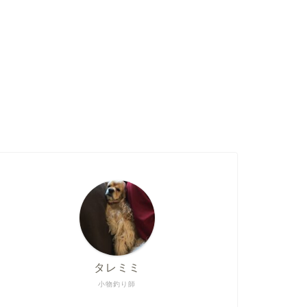
タレミミ
小物釣り師