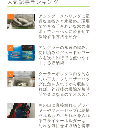
人気記事ランキング
アジング・メバリングに最
1
適な血抜きと氷締め。現場
でできる「きれいな水の潮
氷」でいっぺんに済ませて
保冷する方法を紹介
アングラーの永遠の悩み。
2
使用済みジグヘッドやワー
ムを次の釣行でも使いやす
くする収納術
クーラーボックス内を汚さ
3
ない工夫。フリーザーバッ
グに魚を入れてから収納す
れば、釣行後の掃除が短時
間で楽になるのでオススメ
魚の口に直接触れるプライ
4
ヤーやフォーセップは結構
汚れるもの。それらを入れ
るプライヤーホルダーは、
汚れを気にせず収納と携帯