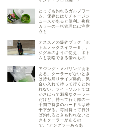
イント・フロロ編）〉
とっても釣れるガルプワー
8
ム。保存にはリチャージジ
ュースがあると便利。複数
カラーの一括管理には注意
点も
オススメの爆釣プラグ「ボ
9
トムノックスイマーⅡ」。
ジグ単のように使え、ボト
ムも攻略できる優れもの
アジング・メバリングある
10
ある。クーラーがないとき
は持ち帰りサイズ爆釣。気
合い入れて持って行くと釣
れない。ライトソルトでは
かさばって邪魔なクーラー
だけど、持って行く際の一
手間で持参のハードルは若
干下がる。毎回持って行け
ば釣れるときも釣れないと
きもクーラーがあるの
で、“アングラーあるあ