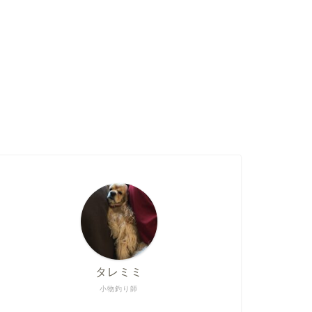
タレミミ
小物釣り師