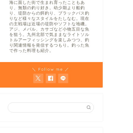
海に面した街で生まれ育ったこともあ
り、無類の釣り好き。幼少期より船釣
り、堤防からの餌釣り、ブラックバス釣
りなど様々なスタイルをたしなむ。現在
の主戦場は近場の堤防やソフトな地磯。
アジ、メバル、カサゴなど小物五目な魚
を狙う。九州北部で気ままなライトソル
トルアーフィッシングを楽しみつつ、釣
り関連情報を発信するつもり。釣った魚
で作った料理も紹介。
＼ Follow me ／