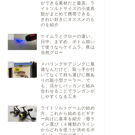
ができる素材だと最高。ラ
イトソルトサイズの小道具
類がまとめて携帯できる、
きれい好きにオススメのも
のを紹介
ケイムラとグローの違い。
5
日中、まずめ、ボトム狙い
で使うならケイムラ。夜は
当然グロー
メバリングやアジングに最
6
適なんだけど、取っ手が付
いてなくて持ち運びに難あ
りの超小型クーラー。で
も、活かしバッカンと組み
合わせることでランガンが
しやすくなる工夫
ライトソルトゲームの始め
7
方。これから始めるビギナ
ー向けに基本を紹介〈⑩ラ
イン選び（４種類のライン
からどれを使うか決めるポ