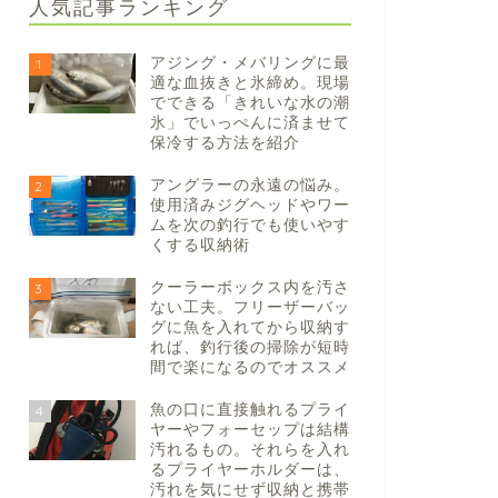
人気記事ランキング
アジング・メバリングに最
1
適な血抜きと氷締め。現場
でできる「きれいな水の潮
氷」でいっぺんに済ませて
保冷する方法を紹介
アングラーの永遠の悩み。
2
使用済みジグヘッドやワー
ムを次の釣行でも使いやす
くする収納術
クーラーボックス内を汚さ
3
ない工夫。フリーザーバッ
グに魚を入れてから収納す
れば、釣行後の掃除が短時
間で楽になるのでオススメ
魚の口に直接触れるプライ
4
ヤーやフォーセップは結構
汚れるもの。それらを入れ
るプライヤーホルダーは、
汚れを気にせず収納と携帯