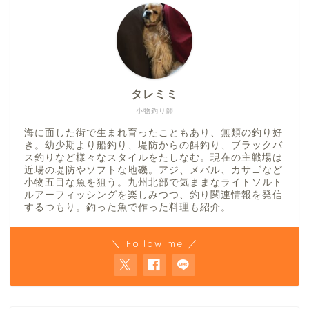
タレミミ
小物釣り師
海に面した街で生まれ育ったこともあり、無類の釣り好
き。幼少期より船釣り、堤防からの餌釣り、ブラックバ
ス釣りなど様々なスタイルをたしなむ。現在の主戦場は
近場の堤防やソフトな地磯。アジ、メバル、カサゴなど
小物五目な魚を狙う。九州北部で気ままなライトソルト
ルアーフィッシングを楽しみつつ、釣り関連情報を発信
するつもり。釣った魚で作った料理も紹介。
＼ Follow me ／