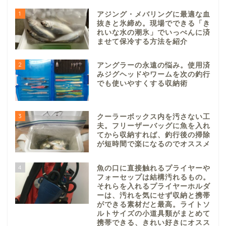
1
アジング・メバリングに最適な血
抜きと氷締め。現場でできる「き
れいな水の潮氷」でいっぺんに済
ませて保冷する方法を紹介
2
アングラーの永遠の悩み。使用済
みジグヘッドやワームを次の釣行
でも使いやすくする収納術
3
クーラーボックス内を汚さない工
夫。フリーザーバッグに魚を入れ
てから収納すれば、釣行後の掃除
が短時間で楽になるのでオススメ
4
魚の口に直接触れるプライヤーや
フォーセップは結構汚れるもの。
それらを入れるプライヤーホルダ
ーは、汚れを気にせず収納と携帯
ができる素材だと最高。ライトソ
ルトサイズの小道具類がまとめて
携帯できる、きれい好きにオスス