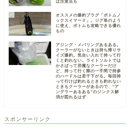
は注意点も
9
オススメの爆釣プラグ「ボトムノ
ックスイマーⅡ」。ジグ単のよう
に使え、ボトムも攻略できる優れ
もの
10
アジング・メバリングあるある。
クーラーがないときは持ち帰りサ
イズ爆釣。気合い入れて持って行
くと釣れない。ライトソルトでは
かさばって邪魔なクーラーだけ
ど、持って行く際の一手間で持参
のハードルは若干下がる。毎回持
って行けば釣れるときも釣れない
ときもクーラーがあるので、“ア
ングラーあるある”のジンクス解
消が図れるはず
スポンサーリンク