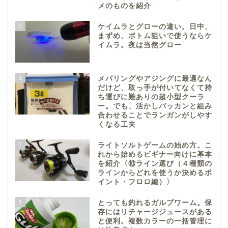
メのものを紹介
5
ケイムラとグローの違い。日中、
まずめ、ボトム狙いで使うならケ
イムラ。夜は当然グロー
6
メバリングやアジングに最適なん
だけど、取っ手が付いてなくて持
ち運びに難ありの超小型クーラ
ー。でも、活かしバッカンと組み
合わせることでランガンがしやす
くなる工夫
7
ライトソルトゲームの始め方。こ
れから始めるビギナー向けに基本
を紹介〈⑩ライン選び（４種類の
ラインからどれを使うか決めるポ
イント・フロロ編）〉
8
とっても釣れるガルプワーム。保
存にはリチャージジュースがある
と便利。複数カラーの一括管理に